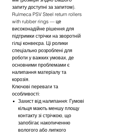
запиту доступні за запитом).
Rulmeca PSV Steel return rollers
with rubber rings — це
високонадійне рішення для
підтримки стрічки на зворотній
гілці конвеєра. Ці ролики
спеціально розроблені для
роботи у важких умовах, де
основними проблемами є
налипання матеріалу та
корозія.
Ключові переваги та
особливості:
Захист від налипання: Гумові
кільця мають меншу площу
контакту зі стрічкою, що
запобігає накопиченню
вологого або липкого