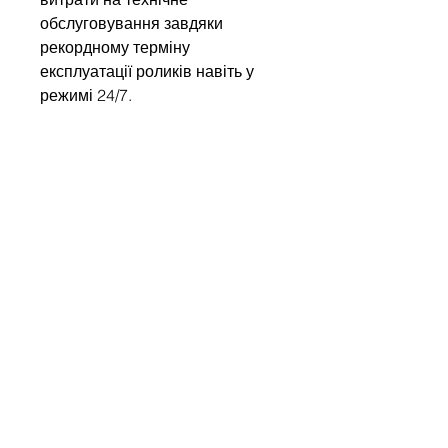
обслуговування завдяки
рекордному терміну
експлуатації роликів навіть у
режимі 24/7.
Напишіть нам
Ім'я
Компанія
Email