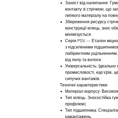
Захист від налипання: Гум
контакту зі стрічкою, що з
липкого матеріалу на пове
Збереження ресурсу стрічк
конструкції кілець, знос о
мінімізується.
Серія PSV — Еталон міцно
з підсиленими підшипнико
лабіринтним ущільненням,
від пилу та вологи.
Універсальність: Ідеально 
промисловості, кар'єрів, 
сипучих вантажів.
Технічні характеристики:
Матеріал корпусу: Високоя
Тип кілець: Зносостійка гу
профілем).
Тип підшипника: Спеціаліз
навантажень.