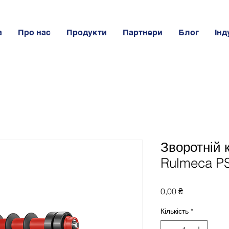
а
Про нас
Продукти
Партнери
Блог
Інд
Зворотній 
Rulmeca PS
Ціна
0,00 ₴
Кількість
*