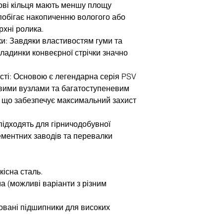
ові кільця мають меншу площу
апобігає накопиченню вологого або
рхні ролика.
и: Завдяки властивостям гуми та
бкладинки конвеєрної стрічки значно
сті: Основою є легендарна серія PSV
вими вузлами та багатоступеневим
 що забезпечує максимальний захист
підходять для гірничодобувної
цементних заводів та перевалки
кісна сталь.
ма (можливі варіанти з різним
овані підшипники для високих