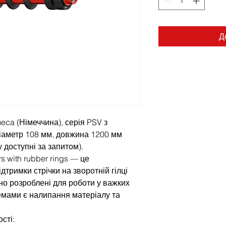
Д
eca (Німеччина), серія PSV з
діаметр 108 мм, довжина 1200 мм
 доступні за запитом).
rs with rubber rings — це
дтримки стрічки на зворотній гілці
но розроблені для роботи у важких
емами є налипання матеріалу та
сті: