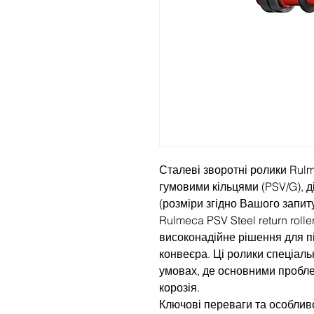
Сталеві зворотні ролики Rulm
гумовими кільцями (PSV/G), 
(розміри згідно Вашого запиту
Rulmeca PSV Steel return rolle
високонадійне рішення для пі
конвеєра. Ці ролики спеціаль
умовах, де основними пробл
корозія.
Ключові переваги та особливо