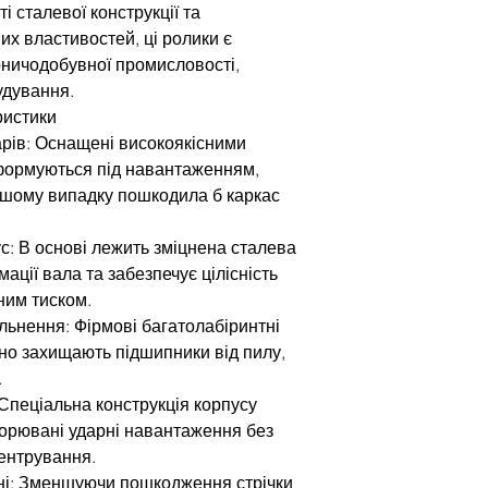
 сталевої конструкції та
х властивостей, ці ролики є
рничодобувної промисловості,
удування.
ристики
рів: Оснащені високоякісними
еформуються під навантаженням,
ншому випадку пошкодила б каркас
: В основі лежить зміцнена сталева
ації вала та забезпечує цілісність
ним тиском.
ьнення: Фірмові багатолабіринтні
но захищають підшипники від пилу,
.
Спеціальна конструкція корпусу
орювані ударні навантаження без
ентрування.
ні: Зменшуючи пошкодження стрічки