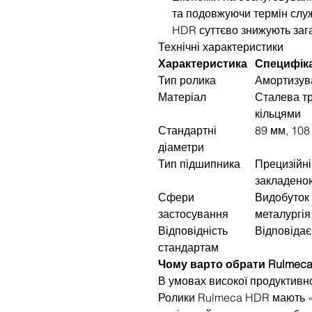
та подовжуючи термін служ
HDR суттєво знижують зага
Технічні характеристики
Характеристика
Специфіка
Тип ролика
Амортизува
Матеріал
Сталева т
кільцями
Стандартні
89 мм, 108
діаметри
Тип підшипника
Прецизійні
закладено
Сфери
Видобуток 
застосування
металургія
Відповідність
Відповіда
стандартам
Чому варто обрати Rulmec
В умовах високої продуктивн
Ролики Rulmeca HDR мають «з