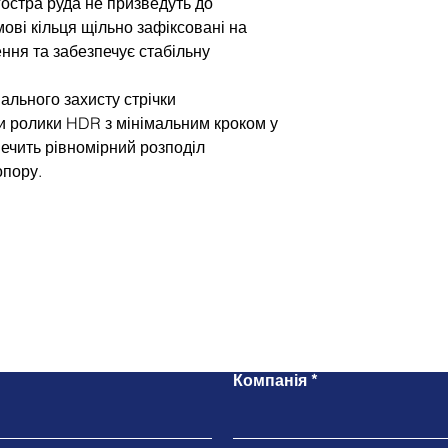
остра руда не призведуть до
мові кільця щільно зафіксовані на
ення та забезпечує стабільну
ального захисту стрічки
 ролики HDR з мінімальним кроком у
ечить рівномірний розподіл
опору.
Напишіть нам
Компанія