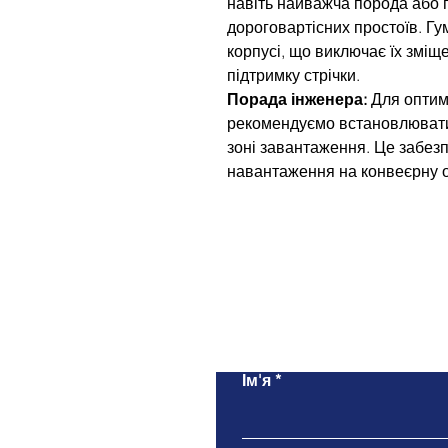
навіть найважча порода або г
дороговартісних простоїв. Гу
корпусі, що виключає їх зміщ
підтримку стрічки.
Порада інженера:
Для оптим
рекомендуємо встановлювати
зоні завантаження. Це забезп
навантаження на конвеєрну 
Ім'я