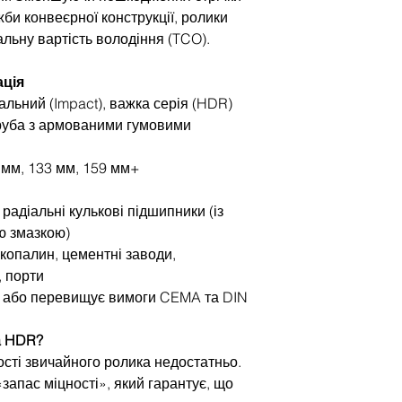
би конвеєрної конструкції, ролики
льну вартість володіння (TCO).
ція
льний (Impact), важка серія (HDR)
руба з армованими гумовими
 мм, 133 мм, 159 мм+
 радіальні кулькові підшипники (із
ю змазкою)
копалин, цементні заводи,
, порти
є або перевищує вимоги CEMA та DIN
a HDR?
ості звичайного ролика недостатньо.
апас міцності», який гарантує, що