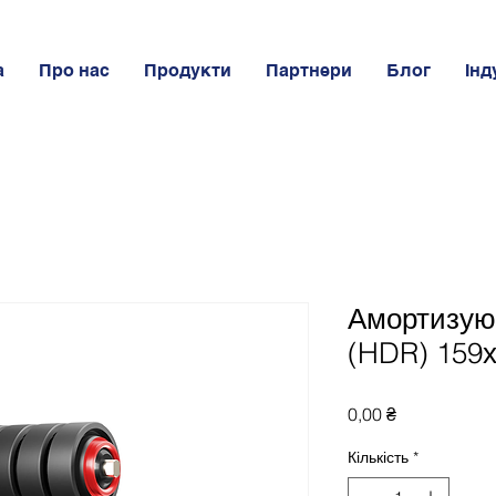
а
Про нас
Продукти
Партнери
Блог
Інд
Амортизую
(HDR) 159
Ціна
0,00 ₴
Кількість
*