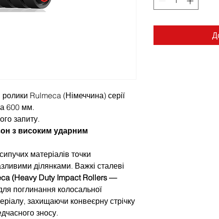
Д
 ролики Rulmeca (Німеччина) серії
а 600 мм.
ого запиту.
зон з високим ударним
сипучих матеріалів точки
зливими ділянками. Важкі сталеві
ca (Heavy Duty Impact Rollers —
для поглинання колосальної
атеріалу, захищаючи конвеєрну стрічку
едчасного зносу.