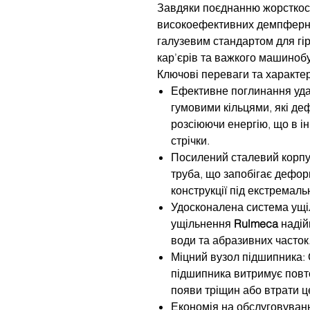
Завдяки поєднанню жорсткості
високоефективних демпферни
галузевим стандартом для гі
кар’єрів та важкого машиноб
Ключові переваги та характе
Ефективне поглинання уда
гумовими кільцями, які д
розсіюючи енергію, що в і
стрічки.
Посилений сталевий корпус
труба, що запобігає деформ
конструкції під екстремаль
Удосконалена система ущіл
ущільнення
Rulmeca
надій
води та абразивних часток
Міцний вузол підшипника: 
підшипника витримує повт
появи тріщин або втрати ц
Економія на обслуговуван