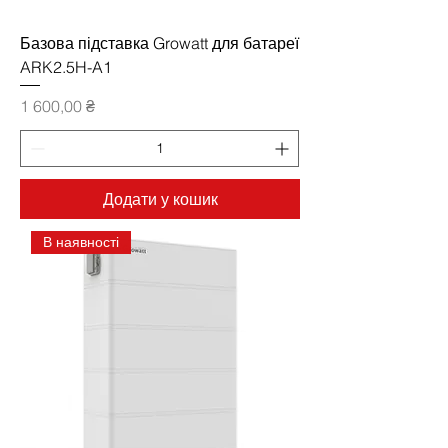
Базова підставка Growatt для батареї
ARK2.5H-A1
Ціна
1 600,00 ₴
Додати у кошик
В наявності