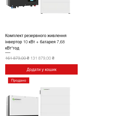
Комплект резервного живлення
інвертор 10 кВт + батарея 7,68
кВт*год
Звичайна ціна
За розпродажем
161 879,00 ₴
131 879,00 ₴
Додати у кошик
Продано