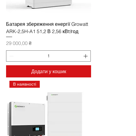
Батарея збереження енергії Growatt
ARK-2,5H-A1 51,2 В 2,56 кВт/год
Ціна
29 000,00 ₴
Додати у кошик
В наявності