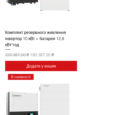
Комплект резервного живлення
інвертор 10 кВт + батарея 12,8
кВт*год
Звичайна ціна
За розпродажем
220 367,00 ₴
190 367,00 ₴
Додати у кошик
В наявності