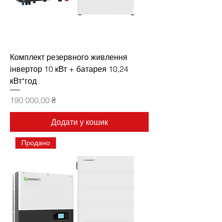
Комплект резервного живлення
інвертор 10 кВт + батарея 10,24
кВт*год
Ціна
190 000,00 ₴
Додати у кошик
Продано