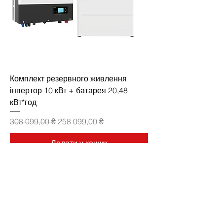
Комплект резервного живлення
інвертор 10 кВт + батарея 20,48
кВт*год
Звичайна ціна
За розпродажем
308 099,00 ₴
258 099,00 ₴
Додати у кошик
Продано