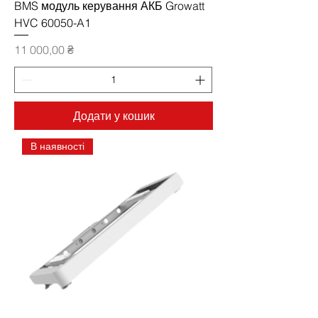
BMS модуль керування АКБ Growatt
HVC 60050-A1
Ціна
11 000,00 ₴
Додати у кошик
В наявності