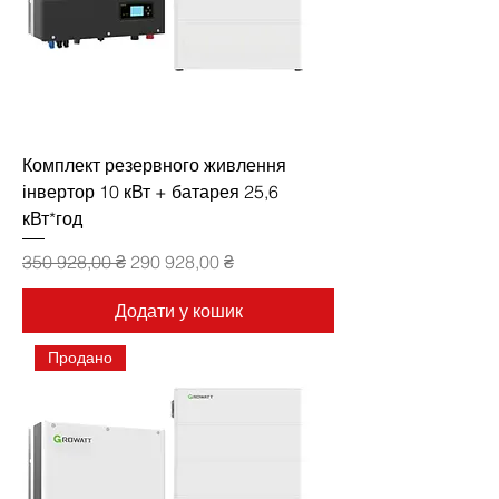
Комплект резервного живлення
інвертор 10 кВт + батарея 25,6
кВт*год
Звичайна ціна
За розпродажем
350 928,00 ₴
290 928,00 ₴
Додати у кошик
Продано