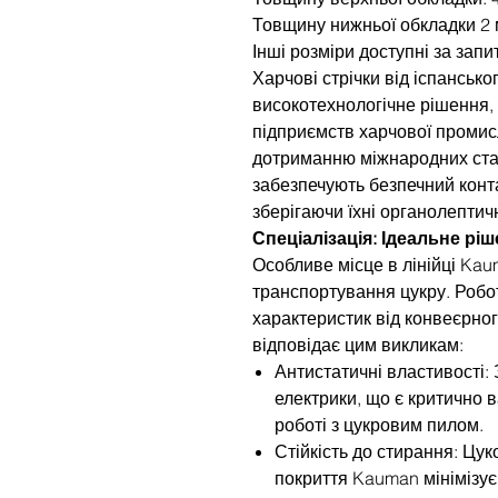
Товщину нижньої обкладки 2 
Інші розміри доступні за запи
Харчові стрічки від іспанськ
високотехнологічне рішення,
підприємств харчової промис
дотриманню міжнародних станд
забезпечують безпечний конта
зберігаючи їхні органолептичн
Спеціалізація: Ідеальне рі
Особливе місце в лінійці Kau
транспортування цукру. Робо
характеристик від конвеєрног
відповідає цим викликам:
Антистатичні властивості:
електрики, що є критично
роботі з цукровим пилом.
Стійкість до стирання: Цук
покриття Kauman мінімізує 