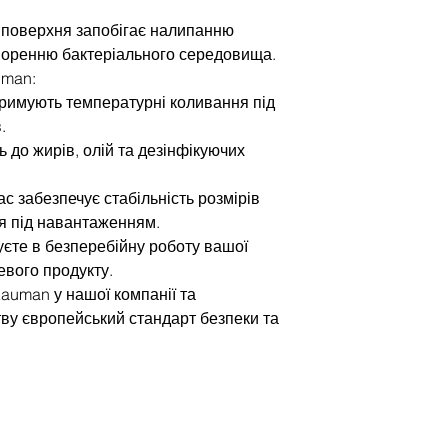
а поверхня запобігає налипанню
творенню бактеріального середовища.
uman:
тримують температурні коливання під
.
ть до жирів, олій та дезінфікуючих
ас забезпечує стабільність розмірів
ня під навантаженням.
єте в безперебійну роботу вашої
цевого продукту.
auman у нашої компанії та
ву європейський стандарт безпеки та