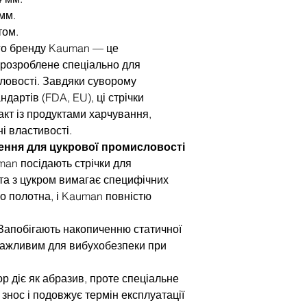
мм.
том.
ого бренду Kauman — це
 розроблене спеціально для
ловості. Завдяки суворому
артів (FDA, EU), ці стрічки
кт із продуктами харчування,
і властивості.
шення для цукрової промисловості
man посідають стрічки для
та з цукром вимагає специфічних
о полотна, і Kauman повністю
 Запобігають накопиченню статичної
 важливим для вибухобезпеки при
ор діє як абразив, проте спеціальне
знос і подовжує термін експлуатації