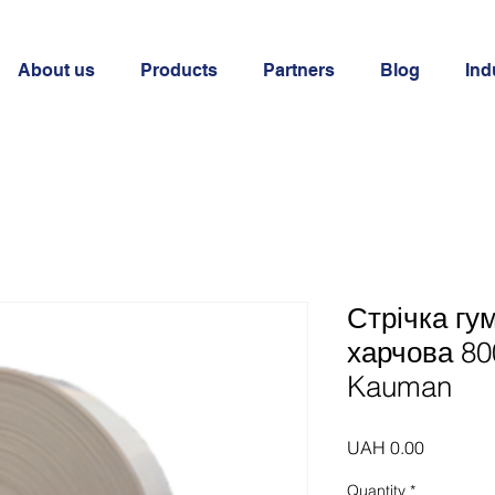
About us
Products
Partners
Blog
Ind
Стрічка гу
харчова 80
Kauman
Price
UAH 0.00
Quantity
*