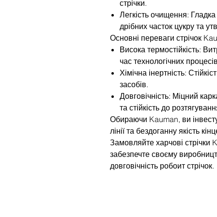
стрічки.
Легкість очищення: Гладк
дрібних часток цукру та у
Основні переваги стрічок Ka
Висока термостійкість: Ви
час технологічних процесів
Хімічна інертність: Стійкіс
засобів.
Довговічність: Міцний карк
та стійкість до розтягуван
Обираючи Kauman, ви інвесту
лінії та бездоганну якість кін
Замовляйте харчові стрічки K
забезпечте своєму виробницт
довговічність робоит стрічок.