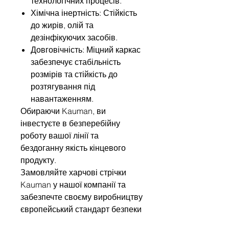
технологічних процесів.
Хімічна інертність: Стійкість
до жирів, олій та
дезінфікуючих засобів.
Довговічність: Міцний каркас
забезпечує стабільність
розмірів та стійкість до
розтягування під
навантаженням.
Обираючи Kauman, ви
інвестуєте в безперебійну
роботу вашої лінії та
бездоганну якість кінцевого
продукту.
Замовляйте харчові стрічки
Kauman у нашої компанії та
забезпечте своєму виробництву
європейський стандарт безпеки
та довговічність робоит стрічок.