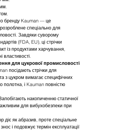
мм.
том.
ого бренду Kauman — це
 розроблене спеціально для
ловості. Завдяки суворому
артів (FDA, EU), ці стрічки
кт із продуктами харчування,
і властивості.
шення для цукрової промисловості
man посідають стрічки для
та з цукром вимагає специфічних
о полотна, і Kauman повністю
 Запобігають накопиченню статичної
 важливим для вибухобезпеки при
ор діє як абразив, проте спеціальне
знос і подовжує термін експлуатації