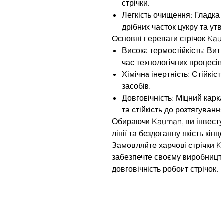
стрічки.
Легкість очищення: Гладк
дрібних часток цукру та у
Основні переваги стрічок Ka
Висока термостійкість: Ви
час технологічних процесів
Хімічна інертність: Стійкіс
засобів.
Довговічність: Міцний карк
та стійкість до розтягуван
Обираючи Kauman, ви інвесту
лінії та бездоганну якість кін
Замовляйте харчові стрічки K
забезпечте своєму виробницт
довговічність робоит стрічок.