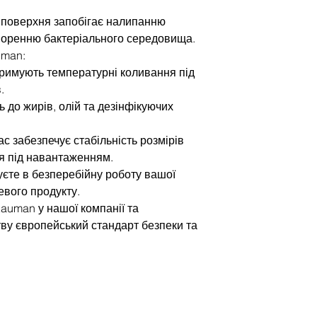
а поверхня запобігає налипанню
творенню бактеріального середовища.
uman:
тримують температурні коливання під
.
ть до жирів, олій та дезінфікуючих
ас забезпечує стабільність розмірів
ня під навантаженням.
єте в безперебійну роботу вашої
цевого продукту.
auman у нашої компанії та
ву європейський стандарт безпеки та