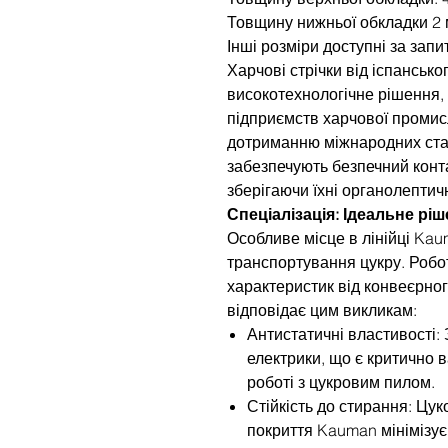
Товщину нижньої обкладки 2 
Інші розміри доступні за запи
Харчові стрічки від іспанськ
високотехнологічне рішення,
підприємств харчової промис
дотриманню міжнародних станд
забезпечують безпечний конта
зберігаючи їхні органолептичн
Спеціалізація: Ідеальне рі
Особливе місце в лінійці Kau
транспортування цукру. Робо
характеристик від конвеєрног
відповідає цим викликам:
Антистатичні властивості:
електрики, що є критично
роботі з цукровим пилом.
Стійкість до стирання: Цук
покриття Kauman мінімізує 