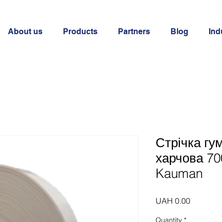
About us
Products
Partners
Blog
Ind
Стрічка гу
харчова 70
Kauman
Price
UAH 0.00
Quantity
*