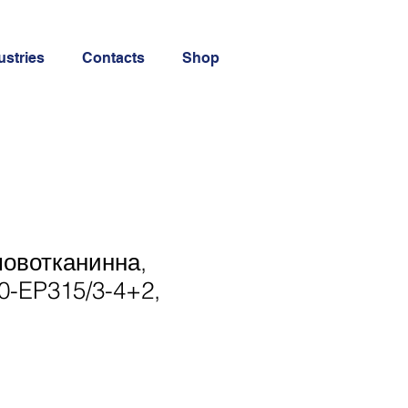
ustries
Contacts
Shop
мовотканинна,
0-EP315/3-4+2,