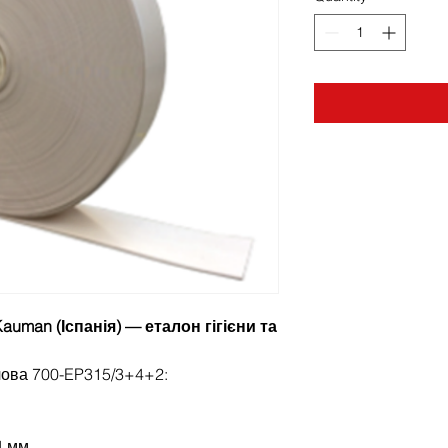
auman (Іспанія) — еталон гігієни та
чова 700-EP315/3+4+2:
4 мм.