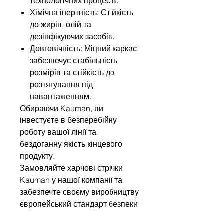
технологічних процесів.
Хімічна інертність: Стійкість
до жирів, олій та
дезінфікуючих засобів.
Довговічність: Міцний каркас
забезпечує стабільність
розмірів та стійкість до
розтягування під
навантаженням.
Обираючи Kauman, ви
інвестуєте в безперебійну
роботу вашої лінії та
бездоганну якість кінцевого
продукту.
Замовляйте харчові стрічки
Kauman у нашої компанії та
забезпечте своєму виробництву
європейський стандарт безпеки
та довговічність робоит стрічок.