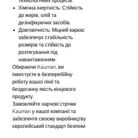
технологічних процесів.
Хімічна інертність: Стійкість
до жирів, олій та
дезінфікуючих засобів.
Довговічність: Міцний каркас
забезпечує стабільність
розмірів та стійкість до
розтягування під
навантаженням.
Обираючи Kauman, ви
інвестуєте в безперебійну
роботу вашої лінії та
бездоганну якість кінцевого
продукту.
Замовляйте харчові стрічки
Kauman у нашої компанії та
забезпечте своєму виробництву
європейський стандарт безпеки
та довговічність робоит стрічок.