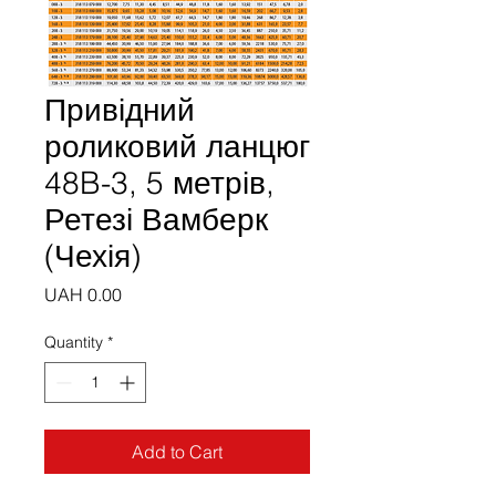
Привідний
роликовий ланцюг
48B-3, 5 метрів,
Ретезі Вамберк
(Чехія)
Price
UAH 0.00
Quantity
*
Add to Cart