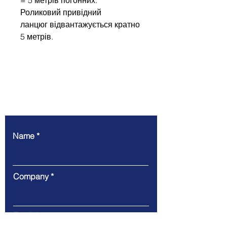
Роликовий привідний
ланцюг відвантажується кратно
5 метрів.
Write to us
Name
Company
Email