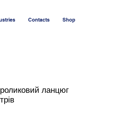
ustries
Contacts
Shop
 роликовий ланцюг
трів
e