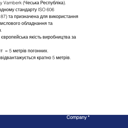
y Vamberk (Чеська Республіка).
одному стандарту ISO 606
187) та призначена для використання
мислового обладнання та
н.
 європейська якість виробництва за
т = 5 метрів погонних.
відвантажується кратно 5 метрів.
Write to us
Company