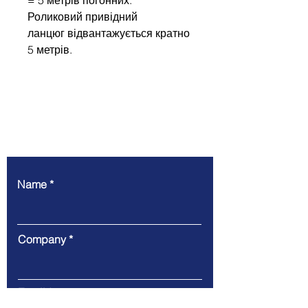
Роликовий привідний
ланцюг відвантажується кратно
5 метрів.
Write to us
Name
Company
Email