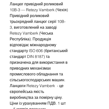
Ланцюг привідний роликовий
10B-3 — Retezy Vamberk (Чехія)
Привідний роликовий
трьохрядний ланцюг серії 10B-
3, виготовлений на заводі
Retezy Vamberk (Чеська
Республіка). Продукція
відповідає міжнародному
стандарту ISO 606 (британський
стандарт DIN 8187) та
призначена для використання в
приводних механізмах
промислового обладнання та
сільськогосподарських машин.
Ланцюги Retezy Vamberk - це
європейська якість
виробництва за помірну ціну.
Ціни із урахуванням ПДВ. 1 шт
= 5 метрів погонних.