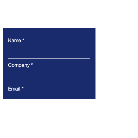
Write to us
Name
Company
Email
Phone
Message