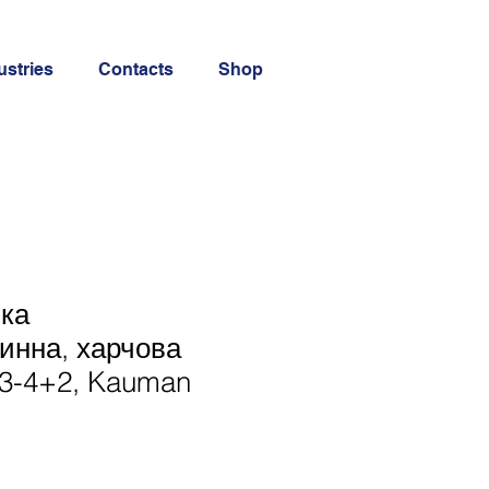
ustries
Contacts
Shop
чка
инна, харчова
/3-4+2, Kauman