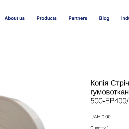
About us
Products
Partners
Blog
Ind
Копія Стрі
гумовоткан
500-EP400
Price
UAH 0.00
Quantity
*