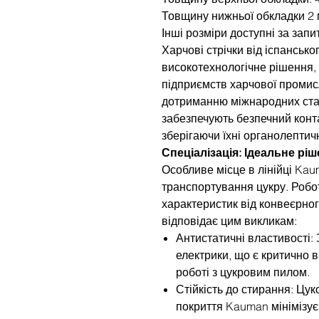
Товщину нижньої обкладки 2 
Інші розміри доступні за запи
Харчові стрічки від іспанськ
високотехнологічне рішення,
підприємств харчової промис
дотриманню міжнародних станд
забезпечують безпечний конта
зберігаючи їхні органолептичн
Спеціалізація: Ідеальне рі
Особливе місце в лінійці Kau
транспортування цукру. Робо
характеристик від конвеєрног
відповідає цим викликам:
Антистатичні властивості:
електрики, що є критично
роботі з цукровим пилом.
Стійкість до стирання: Цук
покриття Kauman мінімізує 