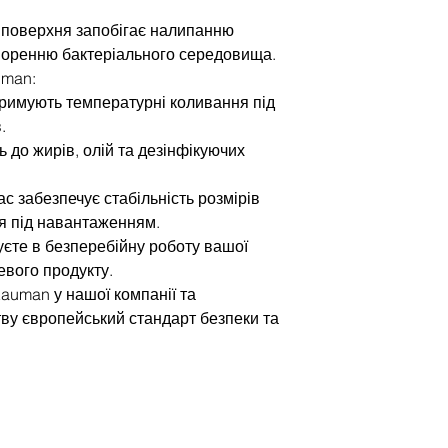
а поверхня запобігає налипанню
творенню бактеріального середовища.
uman:
тримують температурні коливання під
.
ть до жирів, олій та дезінфікуючих
ас забезпечує стабільність розмірів
ня під навантаженням.
єте в безперебійну роботу вашої
цевого продукту.
auman у нашої компанії та
ву європейський стандарт безпеки та