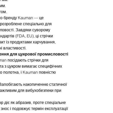
мм.
том.
ого бренду Kauman — це
 розроблене спеціально для
ловості. Завдяки суворому
артів (FDA, EU), ці стрічки
кт із продуктами харчування,
і властивості.
шення для цукрової промисловості
man посідають стрічки для
та з цукром вимагає специфічних
о полотна, і Kauman повністю
 Запобігають накопиченню статичної
 важливим для вибухобезпеки при
ор діє як абразив, проте спеціальне
знос і подовжує термін експлуатації