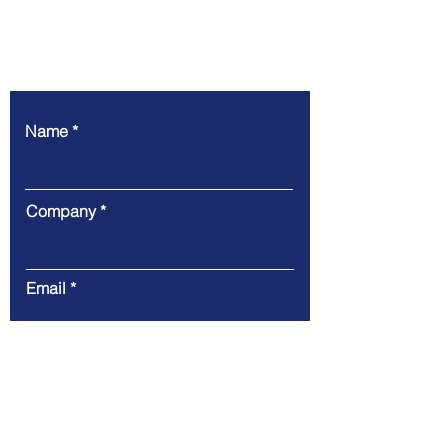
Write to us
Name
Company
Email
Phone
Message