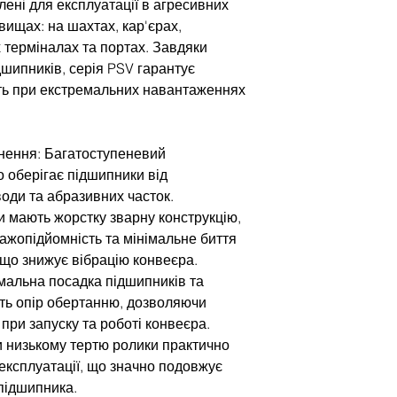
лені для експлуатації в агресивних
вищах: на шахтах, кар'єрах,
 терміналах та портах. Завдяки
дшипників, серія PSV гарантує
ть при екстремальних навантаженнях
нення: Багатоступеневий
о оберігає підшипники від
води та абразивних часток.
ки мають жорстку зварну конструкцію,
ажопідйомність та мінімальне биття
 що знижує вібрацію конвеєра.
мальна посадка підшипників та
ть опір обертанню, дозволяючи
при запуску та роботі конвеєра.
и низькому тертю ролики практично
 експлуатації, що значно подовжує
підшипника.