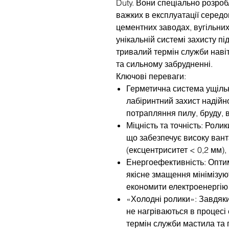
Duty. Вони спеціально розроб
важких в експлуатації середо
цементних заводах, вугільних
унікальній системі захисту пі
тривалий термін служби наві
та сильному забрудненні.
Ключові переваги:
Герметична система ущіль
лабіринтний захист надійн
потрапляння пилу, бруду, 
Міцність та точність: Роли
що забезпечує високу вант
(ексцентриситет < 0,2 мм),
Енергоефективність: Опти
якісне змащення мінімізую
економити електроенергію 
«Холодні ролики»: Завдяк
не нагріваються в процесі
термін служби мастила та 