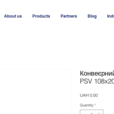
About us
Products
Partners
Blog
Ind
Конвеєрни
PSV 108x2
Price
UAH 0.00
Quantity
*