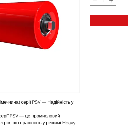
меччина) серії PSV — Надійність у
серії PSV — це промисловий
веєрів, що працюють у режимі Heavy