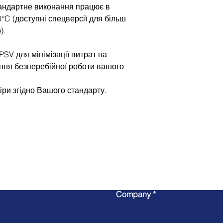
андартне виконання працює в
0°C (доступні спецверсії для більш
).
SV для мінімізації витрат на
ння безперебійної роботи вашого
іри згідно Вашого стандарту.
Write to us
Company