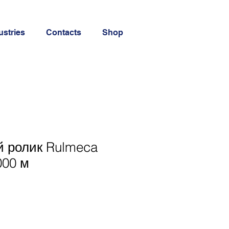
ustries
Contacts
Shop
й ролик Rulmeca
000 м