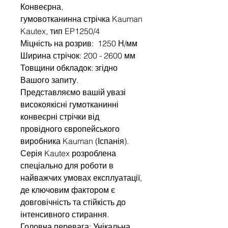
Конвеєрна,
гумовотканинна стрічка Kauman
Kautex, тип EP1250/4
Міцність на розрив: 1250 Н/мм
Ширина стрічок: 200 - 2600 мм
Товщини обкладок: згідно
Вашого запиту.
Представляємо вашій увазі
високоякісні гумотканинні
конвеєрні стрічки від
провідного європейського
виробника Kauman (Іспанія).
Серія Kautex розроблена
спеціально для роботи в
найважчих умовах експлуатації,
де ключовим фактором є
довговічність та стійкість до
інтенсивного стирання.
Головна перевага: Унікальна