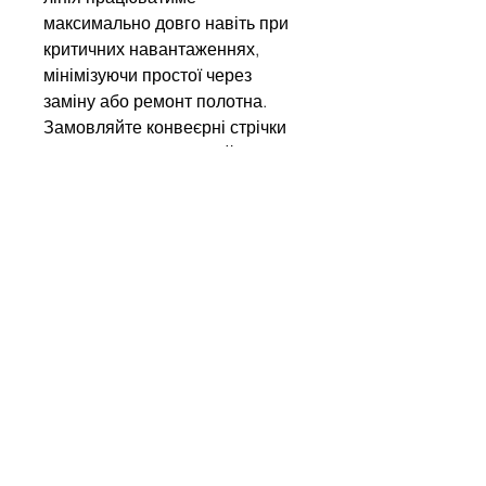
максимально довго навіть при
критичних навантаженнях,
мінімізуючи простої через
заміну або ремонт полотна.
Замовляйте конвеєрні стрічки
Kauman у нас і отримуйте
європейську якість,
підтверджену міжнародними
сертифікатами!
Write to us
Name