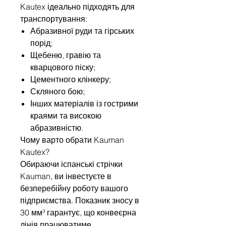
Kautex ідеально підходять для
транспортування:
Абразивної руди та гірських
порід;
Щебеню, гравію та
кварцового піску;
Цементного клінкеру;
Скляного бою;
Інших матеріалів із гострими
краями та високою
абразивністю.
Чому варто обрати Kauman
Kautex?
Обираючи іспанські стрічки
Kauman, ви інвестуєте в
безперебійну роботу вашого
підприємства. Показник зносу в
30 мм³ гарантує, що конвеєрна
лінія працюватиме