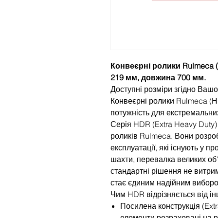
Конвеєрні ролики Rulmeca (
219 мм, довжина 700 мм.
Доступні розміри згідно Вашо
Конвеєрні ролики Rulmeca (
потужність для екстремальни
Серія HDR (Extra Heavy Duty
роликів Rulmeca. Вони розро
експлуатації, які існують у пр
шахти, перевалка великих об'
стандартні рішення не витри
стає єдиним надійним виборо
Чим HDR відрізняється від ін
Посилена конструкція (Extr
елементи розраховані на 