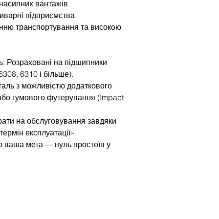
 насипних вантажів.
иварні підприємства.
анню транспортування та високою
ь: Розраховані на підшипники
6308, 6310 і більше).
таль з можливістю додаткового
або гумового футерування (Impact
трати на обслуговування завдяки
термін експлуатації».
 ваша мета — нуль простоїв у