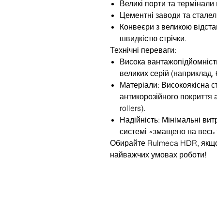
Великі порти та термінали
Цементні заводи та сталел
Конвеєри з великою відст
швидкістю стрічки.
Технічні переваги:
Висока вантажопідйомніст
великих серій (наприклад, 
Матеріали: Високоякісна с
антикорозійного покриття 
rollers).
Надійність: Мінімальні ви
системі «змащено на весь 
Обирайте Rulmeca HDR, якщо
найважчих умовах роботи!