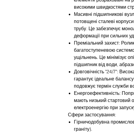
високими швидкостями стр
Масивні підшипникові вузл
потовщені сталеві корпуси
трубу. Це забезпечує монолі
деформації при сильних уд
Преміальний захист: Роли
багатоступеневою системо
ущільнень. Це мінімізує о
підшипник від води, абрази
Довговічність "24/7": Висо
гарантує ідеальне балансув
подовжує термін служби всі
Енергоефективність: Попр
мають низький стартовий о
електроенергію при запуск
Сфери застосування:
Гірничодобувна промислові
граніту).