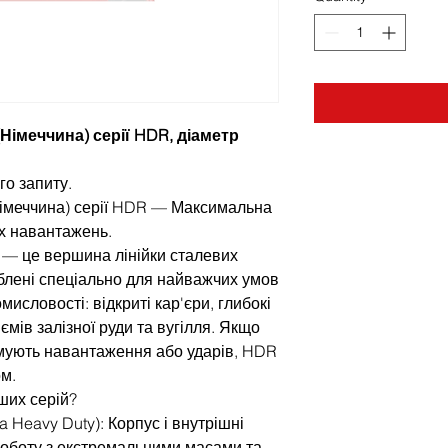
Німеччина) серії HDR, діаметр
го запиту.
Німеччина) серії HDR — Максимальна
х навантажень.
) — це вершина лінійки сталевих
блені спеціально для найважчих умов
омисловості: відкриті кар'єри, глибокі
ємів залізної руди та вугілля. Якщо
мують навантаження або ударів, HDR
м.
ших серій?
a Heavy Duty): Корпус і внутрішні
роботу з екстремальними масами та