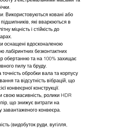
ічки.
и: Використовуються ковані або
 підшипників, які вварюються в
тну міцність і стійкість до
арах.
ки оснащені вдосконаленою
ю лабіринтних безконтактних
пір обертанню та на 100% захищає
вного пилу та бруду.
ка точність обробки вала та корпусу
ання та відсутність вібрацій, що
єї конвеєрної конструкції.
и свою масивність, ролики HDR
пір, що знижує витрати на
у завантаженого конвеєра.
сть (видобуток руди, вугілля,