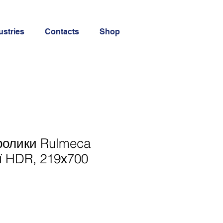
ustries
Contacts
Shop
ролики Rulmeca
ії HDR, 219х700