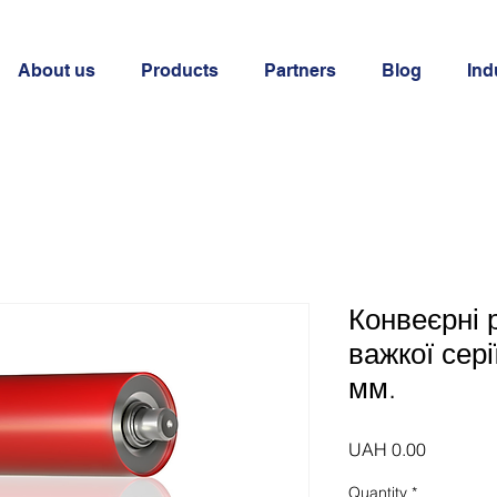
About us
Products
Partners
Blog
Ind
Конвеєрні 
важкої сер
мм.
Price
UAH 0.00
Quantity
*