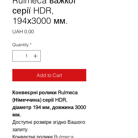
Rulmeca важкої
серії HDR,
194х3000 мм.
Price
UAH 0.00
Quantity
*
Add to Cart
Конвеєрні ролики Rulmeca
(Німеччина) серії HDR,
діаметр 194 мм, довжина 3000
мм.
Доступні розміри згідно Вашого
запиту.
Конвеєрні ролики Rulmeca