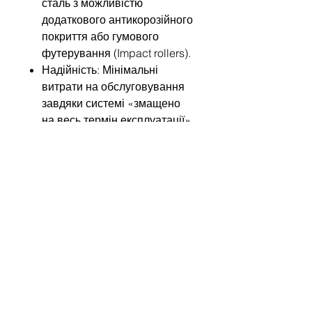
сталь з можливістю
додаткового антикорозійного
покриття або гумового
футерування (Impact rollers).
Надійність: Мінімальні
витрати на обслуговування
завдяки системі «змащено
на весь термін експлуатації».
Обирайте Rulmeca HDR, якщо
ваша мета — нуль простоїв у
найважчих умовах роботи!
Write to us