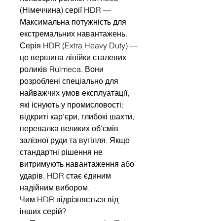
(Німеччина) серії HDR —
Максимальна потужність для
екстремальних навантажень.
Серія HDR (Extra Heavy Duty) —
це вершина лінійки сталевих
роликів Rulmeca. Вони
розроблені спеціально для
найважчих умов експлуатації,
які існують у промисловості:
відкриті кар'єри, глибокі шахти,
перевалка великих об'ємів
залізної руди та вугілля. Якщо
стандартні рішення не
витримують навантаження або
ударів, HDR стає єдиним
надійним вибором.
Чим HDR відрізняється від
інших серій?