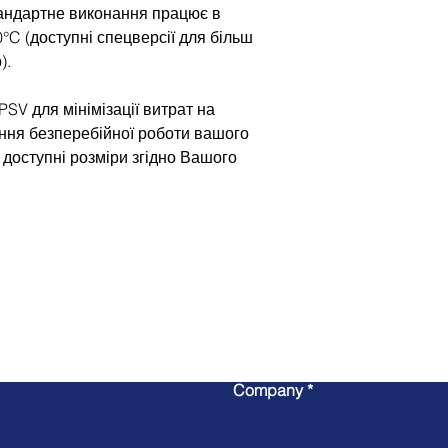
андартне виконання працює в
0°C (доступні спецверсії для більш
).
SV для мінімізації витрат на
ння безперебійної роботи вашого
доступні розміри згідно Вашого
Write to us
Company