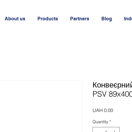
About us
Products
Partners
Blog
Ind
Конвеєрни
PSV 89x40
Price
UAH 0.00
Quantity
*