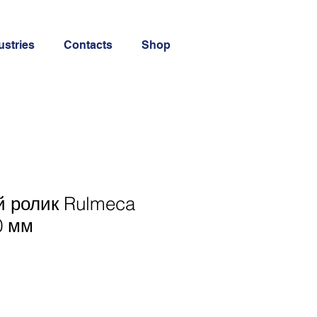
ustries
Contacts
Shop
й ролик Rulmeca
0 мм