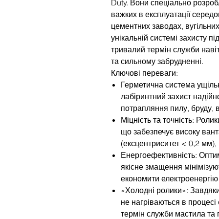
Duty. Вони спеціально розроб
важких в експлуатації середо
цементних заводах, вугільних
унікальній системі захисту пі
тривалий термін служби наві
та сильному забрудненні.
Ключові переваги:
Герметична система ущіль
лабіринтний захист надійн
потрапляння пилу, бруду, 
Міцність та точність: Роли
що забезпечує високу вант
(ексцентриситет < 0,2 мм),
Енергоефективність: Опти
якісне змащення мінімізую
економити електроенергію 
«Холодні ролики»: Завдяк
не нагріваються в процесі
термін служби мастила та 