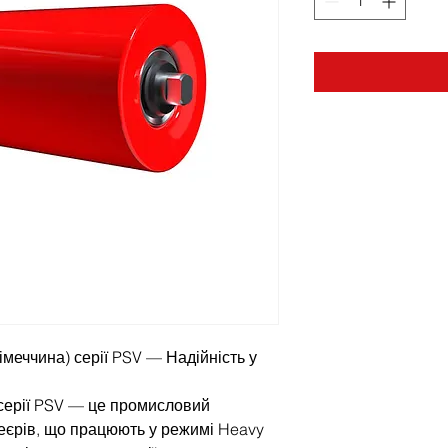
меччина) серії PSV — Надійність у
серії PSV — це промисловий
веєрів, що працюють у режимі Heavy