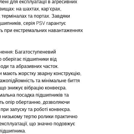
лені для експлуатації в агресивних
вищах: на шахтах, кар'єрах,
 терміналах та портах. Завдяки
дшипників, серія PSV гарантує
ть при екстремальних навантаженнях
нення: Багатоступеневий
о оберігає підшипники від
води та абразивних часток.
ки мають жорстку зварну конструкцію,
ажопідйомність та мінімальне биття
 що знижує вібрацію конвеєра.
мальна посадка підшипників та
ть опір обертанню, дозволяючи
при запуску та роботі конвеєра.
и низькому тертю ролики практично
 експлуатації, що значно подовжує
підшипника.