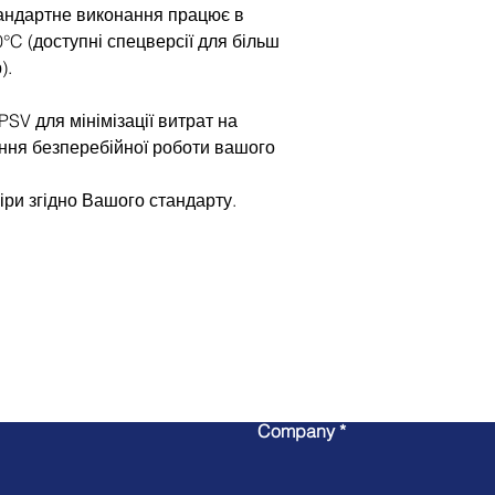
андартне виконання працює в
0°C (доступні спецверсії для більш
).
SV для мінімізації витрат на
ння безперебійної роботи вашого
іри згідно Вашого стандарту.
Write to us
Company