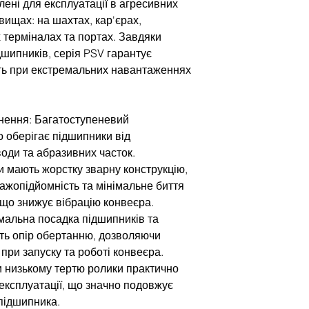
лені для експлуатації в агресивних
вищах: на шахтах, кар'єрах,
 терміналах та портах. Завдяки
дшипників, серія PSV гарантує
ть при екстремальних навантаженнях
нення: Багатоступеневий
о оберігає підшипники від
води та абразивних часток.
ки мають жорстку зварну конструкцію,
ажопідйомність та мінімальне биття
 що знижує вібрацію конвеєра.
мальна посадка підшипників та
ть опір обертанню, дозволяючи
при запуску та роботі конвеєра.
и низькому тертю ролики практично
 експлуатації, що значно подовжує
підшипника.