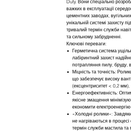
Duty. Вони спеціально розроб
важких в експлуатації середо
цементних заводах, вугільних
унікальній системі захисту пі
тривалий термін служби наві
та сильному забрудненні.
Ключові переваги:
Герметична система ущіль
лабіринтний захист надійн
потрапляння пилу, бруду, 
Міцність та точність: Роли
що забезпечує високу вант
(ексцентриситет < 0,2 мм),
Енергоефективність: Опти
якісне змащення мінімізую
економити електроенергію 
«Холодні ролики»: Завдяк
не нагріваються в процесі
термін служби мастила та 