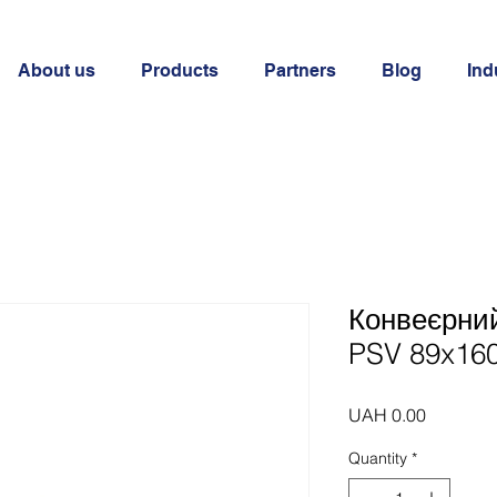
About us
Products
Partners
Blog
Ind
Конвеєрни
PSV 89x16
Price
UAH 0.00
Quantity
*