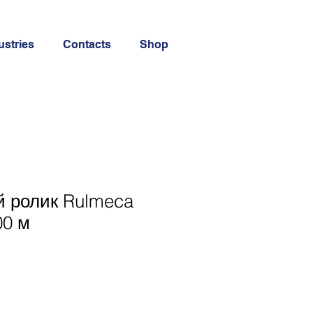
ustries
Contacts
Shop
й ролик Rulmeca
00 м