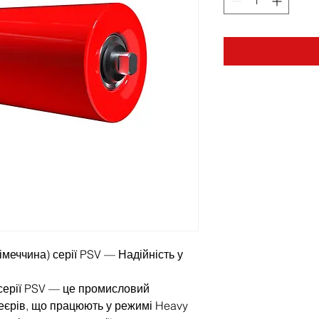
меччина) серії PSV — Надійність у
серії PSV — це промисловий
веєрів, що працюють у режимі Heavy