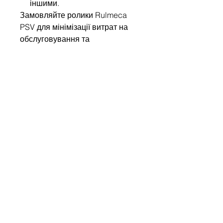
іншими.
Замовляйте ролики Rulmeca
PSV для мінімізації витрат на
обслуговування та
забезпечення безперебійної
роботи вашого виробництва!
Write to us
Name
Company