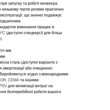
при запуску та роботі конвеєра.
и низькому тертю ролики практично
 експлуатації, що значно подовжує
підшипника.
андартне виконання працює в
0°C (доступні спецверсії для більш
).
194 мм.
 мм.
існа сталь (доступні варіанти з
 амортизації або очищення).
 Виробляються згідно з міжнародними
NOR, CEMA та іншими.
SV для мінімізації витрат на
ння безперебійної роботи вашого