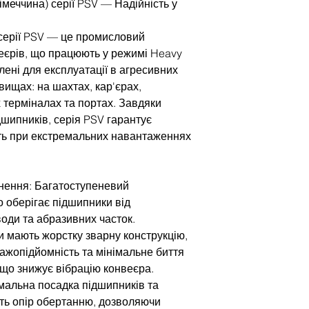
меччина) серії PSV — Надійність у
серії PSV — це промисловий
веєрів, що працюють у режимі Heavy
лені для експлуатації в агресивних
вищах: на шахтах, кар'єрах,
 терміналах та портах. Завдяки
дшипників, серія PSV гарантує
ть при екстремальних навантаженнях
нення: Багатоступеневий
о оберігає підшипники від
води та абразивних часток.
ки мають жорстку зварну конструкцію,
ажопідйомність та мінімальне биття
 що знижує вібрацію конвеєра.
мальна посадка підшипників та
ть опір обертанню, дозволяючи