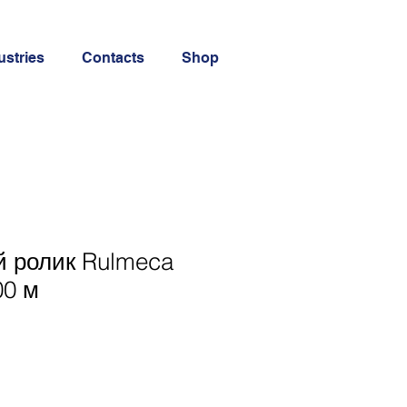
ustries
Contacts
Shop
й ролик Rulmeca
00 м