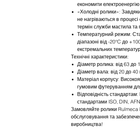
економити електроенергію 
«Холодні ролики»: Завдяк
не нагріваються в процесі
термін служби мастила та 
Температурний режим: Ст
діапазоні від -20°C до +10
екстремальних температур
Технічні характеристики:
Діаметр ролика: від 63 до 
Діаметр вала: від 20 до 40
Матеріал корпусу: Високояк
гумовим футеруванням для
Відповідність стандартам:
стандартами ISO, DIN, AF
Замовляйте ролики Rulmeca P
обслуговування та забезпече
виробництва!