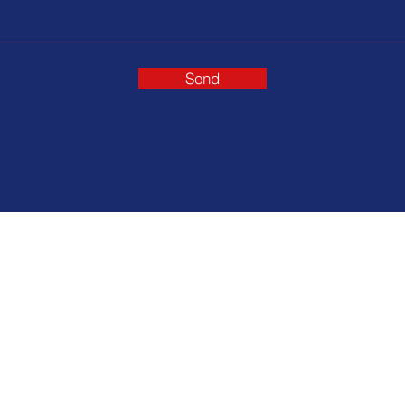
Send
+38 044 538 03 43
r., building 2-A,
E