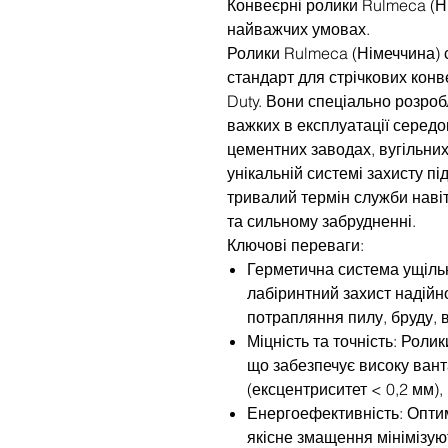
Конвеєрні ролики Rulmeca (Ні
найважчих умовах.
Ролики Rulmeca (Німеччина) 
стандарт для стрічкових кон
Duty. Вони спеціально розроб
важких в експлуатації середо
цементних заводах, вугільних
унікальній системі захисту пі
тривалий термін служби наві
та сильному забрудненні.
Ключові переваги:
Герметична система ущіль
лабіринтний захист надійн
потрапляння пилу, бруду, 
Міцність та точність: Роли
що забезпечує високу вант
(ексцентриситет < 0,2 мм),
Енергоефективність: Опти
якісне змащення мінімізую