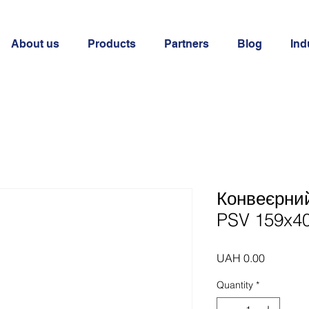
About us
Products
Partners
Blog
Ind
Конвеєрни
PSV 159x4
Price
UAH 0.00
Quantity
*