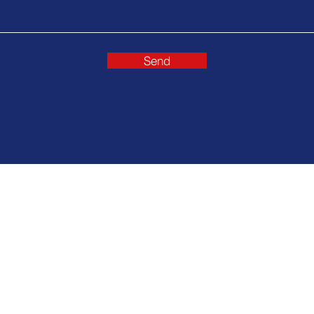
Send
+38 044 538 03 43
r., building 2-A,
E