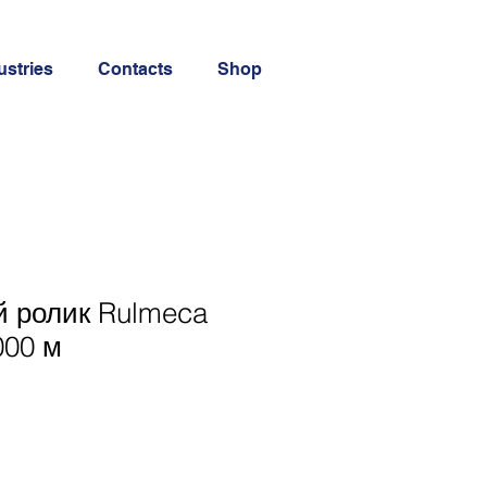
ustries
Contacts
Shop
й ролик Rulmeca
000 м