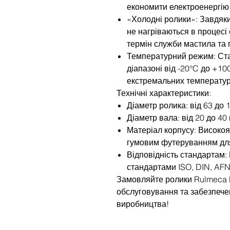
економити електроенергію 
«Холодні ролики»: Завдяк
не нагріваються в процесі
термін служби мастила та 
Температурний режим: Ст
діапазоні від -20°C до +10
екстремальних температур
Технічні характеристики:
Діаметр ролика: від 63 до 
Діаметр вала: від 20 до 40
Матеріал корпусу: Високояк
гумовим футеруванням для
Відповідність стандартам:
стандартами ISO, DIN, AF
Замовляйте ролики Rulmeca P
обслуговування та забезпече
виробництва!