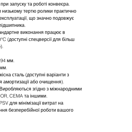
при запуску та роботі конвеєра.
и низькому тертю ролики практично
 експлуатації, що значно подовжує
підшипника.
андартне виконання працює в
0°C (доступні спецверсії для більш
).
194 мм.
 мм.
існа сталь (доступні варіанти з
 амортизації або очищення).
 Виробляються згідно з міжнародними
NOR, CEMA та іншими.
SV для мінімізації витрат на
ння безперебійної роботи вашого