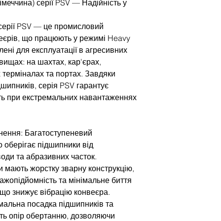
меччина) серії PSV — Надійність у
серії PSV — це промисловий
веєрів, що працюють у режимі Heavy
лені для експлуатації в агресивних
вищах: на шахтах, кар'єрах,
 терміналах та портах. Завдяки
дшипників, серія PSV гарантує
ть при екстремальних навантаженнях
нення: Багатоступеневий
о оберігає підшипники від
води та абразивних часток.
ки мають жорстку зварну конструкцію,
ажопідйомність та мінімальне биття
 що знижує вібрацію конвеєра.
мальна посадка підшипників та
ть опір обертанню, дозволяючи