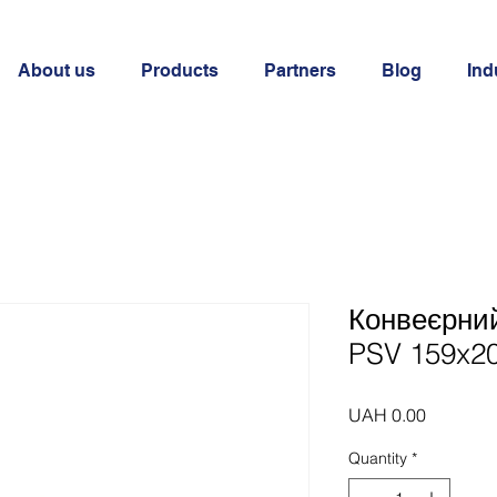
About us
Products
Partners
Blog
Ind
Конвеєрни
PSV 159x2
Price
UAH 0.00
Quantity
*