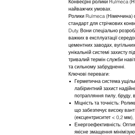
Конвеєрні ролики Rulmeca (Ні
найважчих умовах.
Ролики Rulmeca (Німеччина) 
стандарт для стрічкових кон
Duty. Вони спеціально розроб
важких в експлуатації середо
цементних заводах, вугільних
унікальній системі захисту пі
тривалий термін служби наві
та сильному забрудненні.
Ключові переваги:
Герметична система ущіль
лабіринтний захист надійн
потрапляння пилу, бруду, 
Міцність та точність: Роли
що забезпечує високу вант
(ексцентриситет < 0,2 мм),
Енергоефективність: Опти
якісне змащення мінімізую