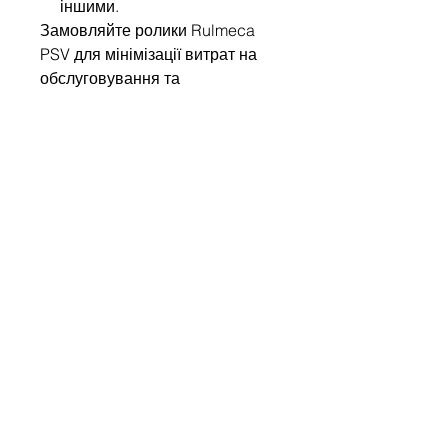
іншими.
Замовляйте ролики Rulmeca
PSV для мінімізації витрат на
обслуговування та
забезпечення безперебійної
роботи вашого виробництва!
Write to us
Name
Company