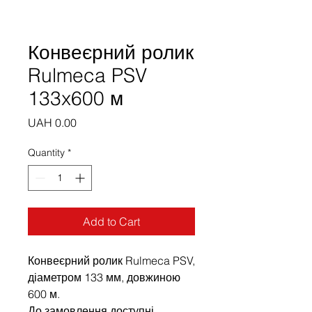
Конвеєрний ролик
Rulmeca PSV
133x600 м
Price
UAH 0.00
Quantity
*
Add to Cart
Конвеєрний ролик Rulmeca PSV,
діаметром 133 мм, довжиною
600 м.
До замовлення доступні