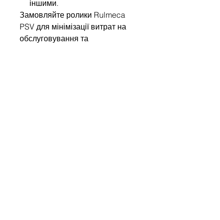
іншими.
Замовляйте ролики Rulmeca
PSV для мінімізації витрат на
обслуговування та
забезпечення безперебійної
роботи вашого виробництва!
Write to us
Name
Company