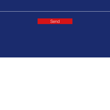
Send
+38 044 538 03 43
r., building 2-A,
E