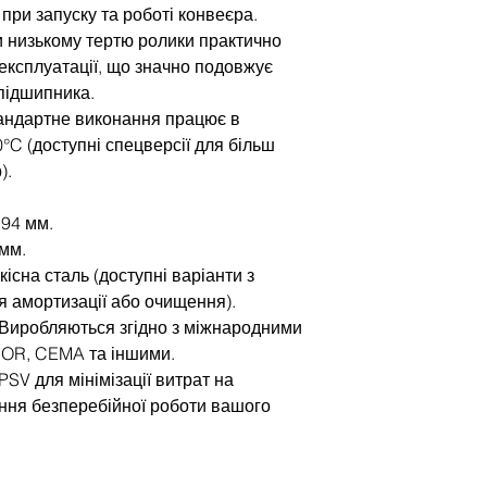
при запуску та роботі конвеєра.
и низькому тертю ролики практично
 експлуатації, що значно подовжує
підшипника.
андартне виконання працює в
0°C (доступні спецверсії для більш
).
194 мм.
 мм.
існа сталь (доступні варіанти з
 амортизації або очищення).
 Виробляються згідно з міжнародними
NOR, CEMA та іншими.
SV для мінімізації витрат на
ння безперебійної роботи вашого