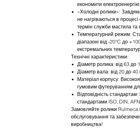
економити електроенергію 
«Холодні ролики»: Завдяк
не нагріваються в процесі
термін служби мастила та 
Температурний режим: Ст
діапазоні від -20°C до +10
екстремальних температур
Технічні характеристики:
Діаметр ролика: від 63 до 
Діаметр вала: від 20 до 40
Матеріал корпусу: Високояк
гумовим футеруванням для
Відповідність стандартам:
стандартами ISO, DIN, AF
Замовляйте ролики Rulmeca P
обслуговування та забезпече
виробництва!