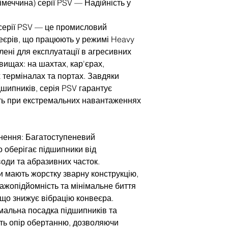
меччина) серії PSV — Надійність у
серії PSV — це промисловий
веєрів, що працюють у режимі Heavy
лені для експлуатації в агресивних
вищах: на шахтах, кар'єрах,
 терміналах та портах. Завдяки
дшипників, серія PSV гарантує
ть при екстремальних навантаженнях
нення: Багатоступеневий
о оберігає підшипники від
води та абразивних часток.
ки мають жорстку зварну конструкцію,
ажопідйомність та мінімальне биття
 що знижує вібрацію конвеєра.
мальна посадка підшипників та
ть опір обертанню, дозволяючи