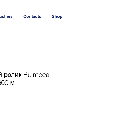
ustries
Contacts
Shop
й ролик Rulmeca
600 м