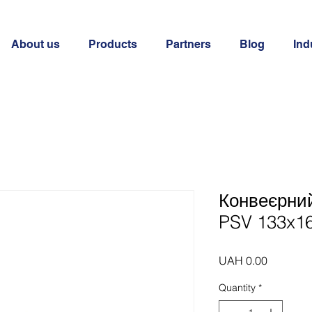
About us
Products
Partners
Blog
Ind
Конвеєрни
PSV 133x1
Price
UAH 0.00
Quantity
*