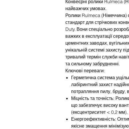
Конвеєрні ролики Rulmeca (Ні
найважчих умовах.
Ролики Rulmeca (Німеччина) 
стандарт для стрічкових кон
Duty. Вони спеціально розроб
важких в експлуатації середо
цементних заводах, вугільних
унікальній системі захисту пі
тривалий термін служби наві
та сильному забрудненні.
Ключові переваги:
Герметична система ущіль
лабіринтний захист надійн
потрапляння пилу, бруду, 
Міцність та точність: Роли
що забезпечує високу вант
(ексцентриситет < 0,2 мм),
Енергоефективність: Опти
якісне змащення мінімізую