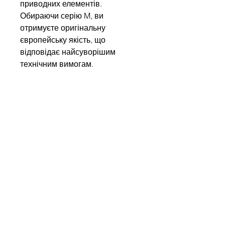
приводних елементів.
Обираючи серію M, ви
отримуєте оригінальну
європейську якість, що
відповідає найсуворішим
технічним вимогам.
Write to us
Name
Company