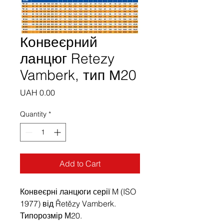
Конвеєрний
ланцюг Retezy
Vamberk, тип М20
Price
UAH 0.00
Quantity
*
Add to Cart
Конвеєрні ланцюги серії M (ISO
1977) від Řetězy Vamberk.
Типорозмір М20.