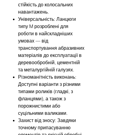
стійкість до колосальних
навантажень.
Універсальність: Ланцюги
типу M розроблені для
роботи в найскладніших
умовах — від
транспортування абразивних
матеріалів до експлуатації в
деревообробній, цементній
та металургійній галузях.
Різноманітність виконань:
Доступні варіанти з різними
типами роликів (гладкі, з
фланцями), а також з
порожнистими або
суцільними валиками.
Захист від зносу: Завдяки
точному припасуванню
елементів та якісній обробці