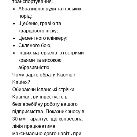
транспортування:
Абразивної руди та гірських
порід;
Щебеню, гравію та
кварцового піску;
Цементного клінкеру;
Скляного бою;
Інших матеріалів із гострими
краями та високою
абразивністю.
Чому варто обрати Kauman
Kautex?
Обираючи іспанські стрічки
Kauman, ви інвестуєте в
безперебійну роботу вашого
підприємства. Показник зносу в
30 мм³ гарантує, що конвеєрна
лінія працюватиме
максимально довго навіть при