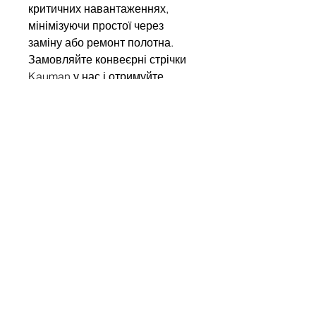
критичних навантаженнях,
мінімізуючи простої через
заміну або ремонт полотна.
Замовляйте конвеєрні стрічки
Kauman у нас і отримуйте
європейську якість,
підтверджену міжнародними
сертифікатами!
Write to us
Name