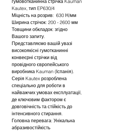
гумовотканинна стрічка Kauman
Kautex, тип EP630/4
Міцність на розрив: 630 Н/мм
Ширина стрічок: 200 - 2600 мм
Товщини обкладок: згідно
Вашого запиту.
Представляємо вашій увазі
високоякісні гумотканинні
конвеєрні стрічки від
провідного європейського
виробника Kauman (Іспанія).
Серія Kautex розроблена
спеціально для роботи в
найважчих умовах експлуатації,
де ключовим фактором є
довговічність та стійкість до
інтенсивного стирання.
Головна перевага: Унікальна
абразивостійкість