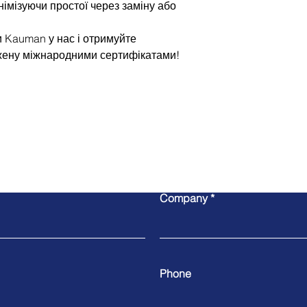
імізуючи простої через заміну або
и Kauman у нас і отримуйте
джену міжнародними сертифікатами!
Write to us
Company
Phone