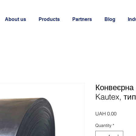
About us
Products
Partners
Blog
Ind
Конвеєрна 
Kautex, ти
Price
UAH 0.00
Quantity
*