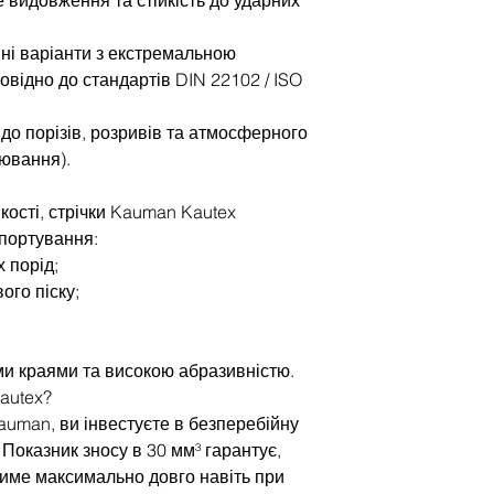
ні варіанти з екстремальною
повідно до стандартів DIN 22102 / ISO
ь до порізів, розривів та атмосферного
ювання).
кості, стрічки Kauman Kautex
спортування:
х порід;
ого піску;
ими краями та високою абразивністю.
autex?
auman, ви інвестуєте в безперебійну
Показник зносу в 30 мм³ гарантує,
име максимально довго навіть при