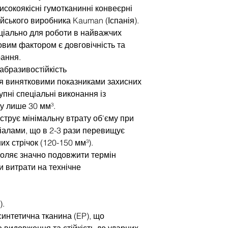
сокоякісні гумотканинні конвеєрні
ейського виробника Kauman (Іспанія).
ціально для роботи в найважчих
овим фактором є довговічність та
рання.
абразивостійкість
я винятковими показниками захисних
упні спеціальні виконання із
у лише 30 мм³.
струє мінімальну втрату об'єму при
ріалами, що в 2-3 рази перевищує
их стрічок (120-150 мм³).
воляє значно подовжити термін
и витрати на технічне
).
синтетична тканина (EP), що
е видовження та стійкість до ударних