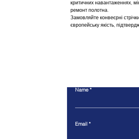
критичних навантаженнях, мін
ремонт полотна.
Замовляйте конвеєрні стрічк
європейську якість, підтвер
Name
Email