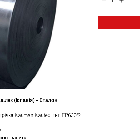
utex (Іспанія) – Еталон
трічка Kauman Kautex, тип EP630/2
м
шого запиту.