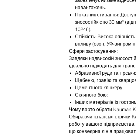
навантажень.
Показник стирання: Доступ
зносостійкістю 30 мм³ (від
10246).
Стійкість: Висока опірніст
впливу (озон, УФ-випромін
Сфери застосування:
Завдяки надвисокій зносостій
ідеально підходять для тран
Абразивної руди та гірськи
Щебеню, гравію та кварцов
Цементного клінкеру;
Скляного бою;
Інших матеріалів із гостр
Чому варто обрати Kauman K
Обираючи іспанські стрічки K
роботу вашого підприємства. 
що конвеєрна лінія працюват