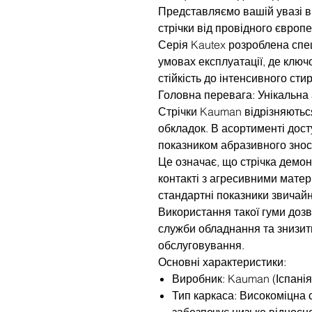
Представляємо вашій увазі ви
стрічки від провідного європ
Серія Kautex розроблена спе
умовах експлуатації, де ключ
стійкість до інтенсивного сти
Головна перевага: Унікальна 
Стрічки Kauman відрізняютьс
обкладок. В асортименті дост
показником абразивного знос
Це означає, що стрічка демон
контакті з агресивними мате
стандартні показники звичайн
Використання такої гуми доз
служби обладнання та знизит
обслуговування.
Основні характеристики:
Виробник: Kauman (Іспанія
Тип каркаса: Високоміцна 
забезпечує низьке відносн