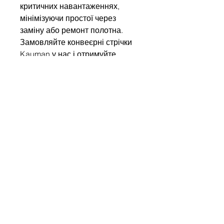
критичних навантаженнях,
мінімізуючи простої через
заміну або ремонт полотна.
Замовляйте конвеєрні стрічки
Kauman у нас і отримуйте
європейську якість,
підтверджену міжнародними
сертифікатами!
Write to us
Name