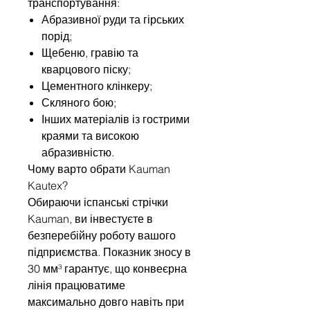
транспортування:
Абразивної руди та гірських
порід;
Щебеню, гравію та
кварцового піску;
Цементного клінкеру;
Скляного бою;
Інших матеріалів із гострими
краями та високою
абразивністю.
Чому варто обрати Kauman
Kautex?
Обираючи іспанські стрічки
Kauman, ви інвестуєте в
безперебійну роботу вашого
підприємства. Показник зносу в
30 мм³ гарантує, що конвеєрна
лінія працюватиме
максимально довго навіть при