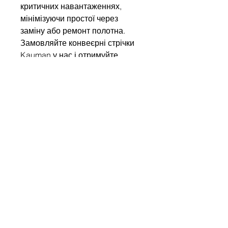
критичних навантаженнях,
мінімізуючи простої через
заміну або ремонт полотна.
Замовляйте конвеєрні стрічки
Kauman у нас і отримуйте
європейську якість,
підтверджену міжнародними
сертифікатами!
Write to us
Name