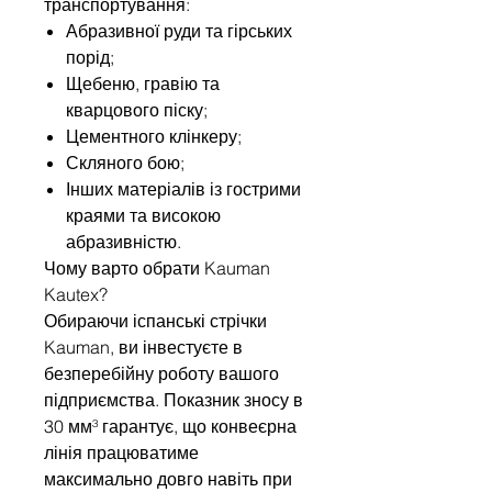
транспортування:
Абразивної руди та гірських
порід;
Щебеню, гравію та
кварцового піску;
Цементного клінкеру;
Скляного бою;
Інших матеріалів із гострими
краями та високою
абразивністю.
Чому варто обрати Kauman
Kautex?
Обираючи іспанські стрічки
Kauman, ви інвестуєте в
безперебійну роботу вашого
підприємства. Показник зносу в
30 мм³ гарантує, що конвеєрна
лінія працюватиме
максимально довго навіть при