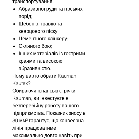
транспортування:
Абразивної руди та гірських
порід;
Щебеню, гравію та
кварцового піску;
Цементного клінкеру;
Скляного бою;
Інших матеріалів із гострими
краями та високою
абразивністю.
Чому варто обрати Kauman
Kautex?
Обираючи іспанські стрічки
Kauman, ви інвестуєте в
безперебійну роботу вашого
підприємства. Показник зносу в
30 мм³ гарантує, що конвеєрна
лінія працюватиме
максимально довго навіть при