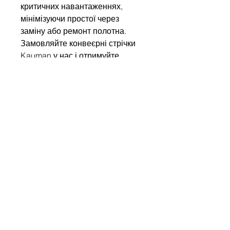
критичних навантаженнях,
мінімізуючи простої через
заміну або ремонт полотна.
Замовляйте конвеєрні стрічки
Kauman у нас і отримуйте
європейську якість,
підтверджену міжнародними
сертифікатами!
Write to us
Name