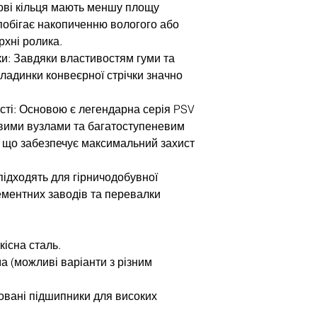
ові кільця мають меншу площу
апобігає накопиченню вологого або
рхні ролика.
и: Завдяки властивостям гуми та
бкладинки конвеєрної стрічки значно
сті: Основою є легендарна серія PSV
вими вузлами та багатоступеневим
 що забезпечує максимальний захист
підходять для гірничодобувної
цементних заводів та перевалки
кісна сталь.
ма (можливі варіанти з різним
овані підшипники для високих