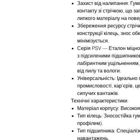
Захист від налипання: Гум
контакту зі стрічкою, що з
липкого матеріалу на пове
Збереження ресурсу стрічк
конструкції кілець, знос о
мінімізується.
Серія PSV — Еталон міцно
з підсиленими підшипнико
лабіринтним ущільненням,
від пилу та вологи.
Універсальність: Ідеально 
промисловості, кар'єрів, 
сипучих вантажів.
Технічні характеристики:
Матеріал корпусу: Високоя
Тип кілець: Зносостійка гу
профілем).
Тип підшипника: Спеціаліз
навантажень.