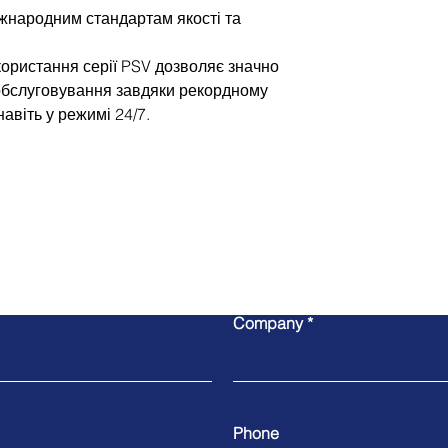
іжнародним стандартам якості та
ористання серії PSV дозволяє значно
 обслуговування завдяки рекордному
навіть у режимі 24/7.
Write to us
Company
Phone