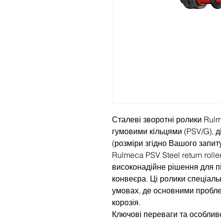
Сталеві зворотні ролики Rulm
гумовими кільцями (PSV/G), 
(розміри згідно Вашого запиту
Rulmeca PSV Steel return rolle
високонадійне рішення для пі
конвеєра. Ці ролики спеціаль
умовах, де основними пробл
корозія.
Ключові переваги та особливо