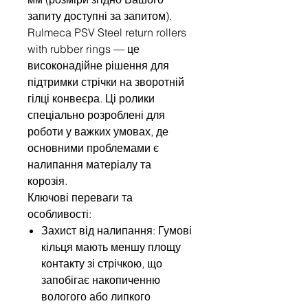
запиту доступні за запитом).
Rulmeca PSV Steel return rollers
with rubber rings — це
високонадійне рішення для
підтримки стрічки на зворотній
гілці конвеєра. Ці ролики
спеціально розроблені для
роботи у важких умовах, де
основними проблемами є
налипання матеріалу та
корозія.
Ключові переваги та
особливості:
Захист від налипання: Гумові
кільця мають меншу площу
контакту зі стрічкою, що
запобігає накопиченню
вологого або липкого