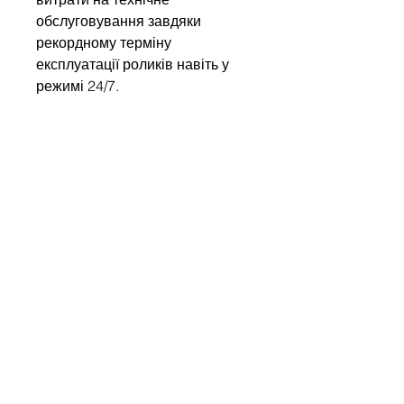
обслуговування завдяки
рекордному терміну
експлуатації роликів навіть у
режимі 24/7.
Write to us
Name
Company
Email