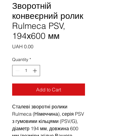
Зворотній
конвеєрний ролик
Rulmeca PSV,
194х600 мм
Price
UAH 0.00
Quantity
*
Add to Cart
Сталеві зворотні ролики
Rulmeca (Німеччина), серія PSV
з гумовими кільцями (PSV/G),
діаметр 194 мм, довжина 600
мм (розміри згідно Вашого