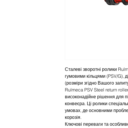
Сталеві зворотні ролики Rulm
гумовими кільцями (PSV/G), 
(розміри згідно Вашого запиту
Rulmeca PSV Steel return rolle
високонадійне рішення для пі
конвеєра. Ці ролики спеціаль
умовах, де основними пробл
корозія.
Ключові переваги та особливо