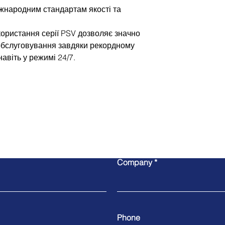
іжнародним стандартам якості та
ористання серії PSV дозволяє значно
 обслуговування завдяки рекордному
навіть у режимі 24/7.
Write to us
Company
Phone