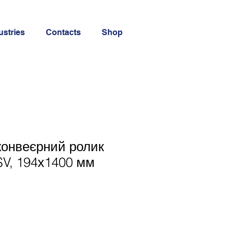
ustries
Contacts
Shop
конвеєрний ролик
V, 194х1400 мм