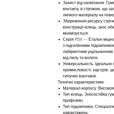
Захист від налипання: Гум
контакту зі стрічкою, що з
липкого матеріалу на пове
Збереження ресурсу стрічк
конструкції кілець, знос о
мінімізується.
Серія PSV — Еталон міцно
з підсиленими підшипнико
лабіринтним ущільненням,
від пилу та вологи.
Універсальність: Ідеально 
промисловості, кар'єрів, 
сипучих вантажів.
Технічні характеристики:
Матеріал корпусу: Високоя
Тип кілець: Зносостійка гу
профілем).
Тип підшипника: Спеціаліз
навантажень.