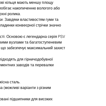
ові кільця мають меншу площу
апобігає накопиченню вологого або
рхні ролика.
и: Завдяки властивостям гуми та
бкладинки конвеєрної стрічки значно
сті: Основою є легендарна серія PSV
вими вузлами та багатоступеневим
 що забезпечує максимальний захист
підходять для гірничодобувної
цементних заводів та перевалки
кісна сталь.
ма (можливі варіанти з різним
овані підшипники для високих