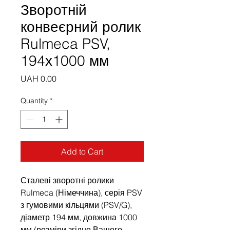
Зворотній
конвеєрний ролик
Rulmeca PSV,
194х1000 мм
Price
UAH 0.00
Quantity
*
Add to Cart
Сталеві зворотні ролики
Rulmeca (Німеччина), серія PSV
з гумовими кільцями (PSV/G),
діаметр 194 мм, довжина 1000
мм (розміри згідно Вашого