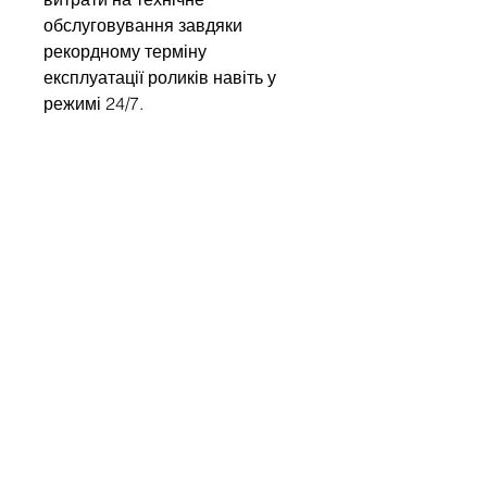
обслуговування завдяки
рекордному терміну
експлуатації роликів навіть у
режимі 24/7.
Write to us
Name
Company
Email