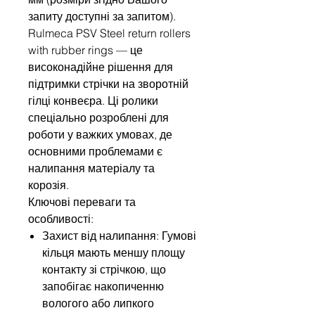
запиту доступні за запитом).
Rulmeca PSV Steel return rollers
with rubber rings — це
високонадійне рішення для
підтримки стрічки на зворотній
гілці конвеєра. Ці ролики
спеціально розроблені для
роботи у важких умовах, де
основними проблемами є
налипання матеріалу та
корозія.
Ключові переваги та
особливості:
Захист від налипання: Гумові
кільця мають меншу площу
контакту зі стрічкою, що
запобігає накопиченню
вологого або липкого