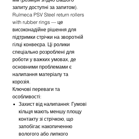
запиту доступні за запитом).
Rulmeca PSV Steel return rollers
with rubber rings — це
високонадійне рішення для
підтримки стрічки на зворотній
гілці конвеєра. Ці ролики
спеціально розроблені для
роботи у важких умовах, де
основними проблемами є
налипання матеріалу та
корозія.
Ключові переваги та
особливості:
Захист від налипання: Гумові
кільця мають меншу площу
контакту зі стрічкою, що
запобігає накопиченню
вологого або липкого