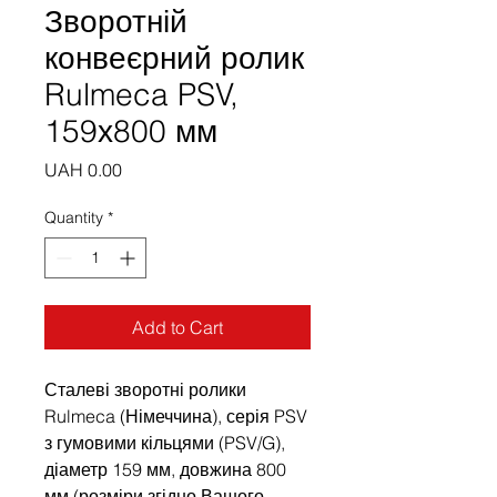
Зворотній
конвеєрний ролик
Rulmeca PSV,
159х800 мм
Price
UAH 0.00
Quantity
*
Add to Cart
Сталеві зворотні ролики
Rulmeca (Німеччина), серія PSV
з гумовими кільцями (PSV/G),
діаметр 159 мм, довжина 800
мм (розміри згідно Вашого