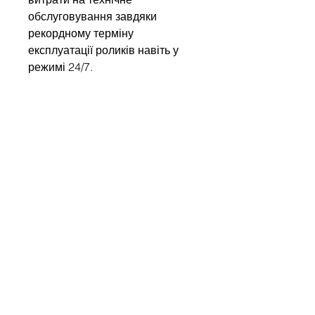
обслуговування завдяки
рекордному терміну
експлуатації роликів навіть у
режимі 24/7.
Write to us
Name
Company
Email