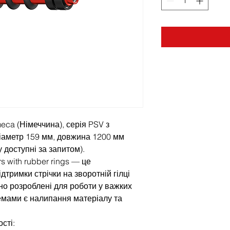
eca (Німеччина), серія PSV з
діаметр 159 мм, довжина 1200 мм
 доступні за запитом).
rs with rubber rings — це
дтримки стрічки на зворотній гілці
но розроблені для роботи у важких
емами є налипання матеріалу та
сті: