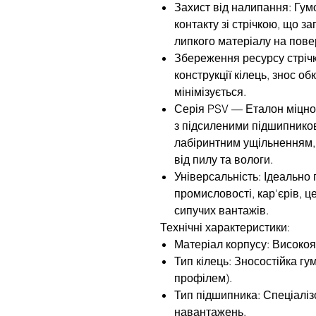
Захист від налипання: Гум
контакту зі стрічкою, що з
липкого матеріалу на пове
Збереження ресурсу стрічк
конструкції кілець, знос о
мінімізується.
Серія PSV — Еталон міцно
з підсиленими підшипнико
лабіринтним ущільненням,
від пилу та вологи.
Універсальність: Ідеально 
промисловості, кар'єрів, 
сипучих вантажів.
Технічні характеристики:
Матеріал корпусу: Високоя
Тип кілець: Зносостійка гу
профілем).
Тип підшипника: Спеціаліз
навантажень.