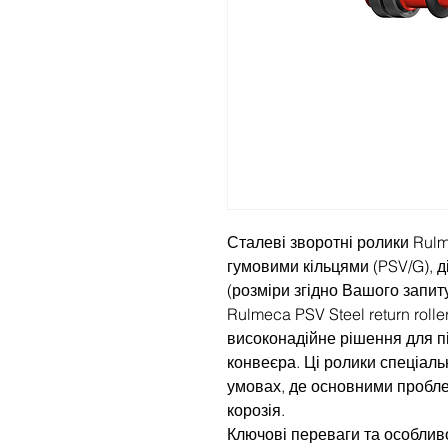
Сталеві зворотні ролики Rulm
гумовими кільцями (PSV/G), 
(розміри згідно Вашого запиту
Rulmeca PSV Steel return rolle
високонадійне рішення для пі
конвеєра. Ці ролики спеціаль
умовах, де основними пробл
корозія.
Ключові переваги та особливо