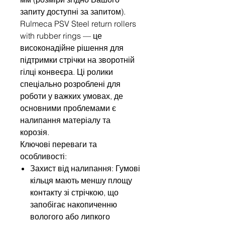
запиту доступні за запитом).
Rulmeca PSV Steel return rollers
with rubber rings — це
високонадійне рішення для
підтримки стрічки на зворотній
гілці конвеєра. Ці ролики
спеціально розроблені для
роботи у важких умовах, де
основними проблемами є
налипання матеріалу та
корозія.
Ключові переваги та
особливості:
Захист від налипання: Гумові
кільця мають меншу площу
контакту зі стрічкою, що
запобігає накопиченню
вологого або липкого