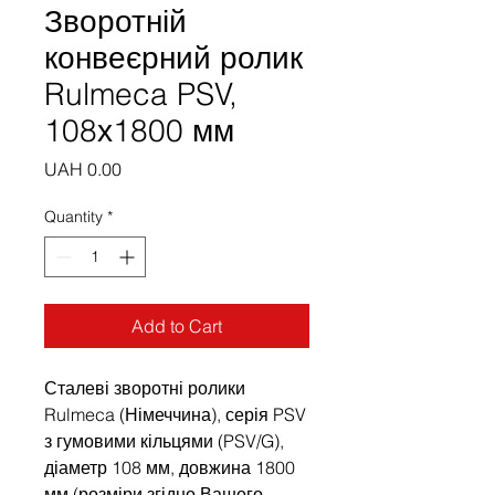
Зворотній
конвеєрний ролик
Rulmeca PSV,
108х1800 мм
Price
UAH 0.00
Quantity
*
Add to Cart
Сталеві зворотні ролики
Rulmeca (Німеччина), серія PSV
з гумовими кільцями (PSV/G),
діаметр 108 мм, довжина 1800
мм (розміри згідно Вашого