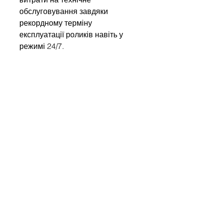
обслуговування завдяки
рекордному терміну
експлуатації роликів навіть у
режимі 24/7.
Write to us
Name
Company
Email