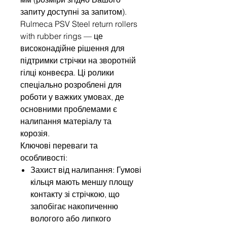
запиту доступні за запитом).
Rulmeca PSV Steel return rollers
with rubber rings — це
високонадійне рішення для
підтримки стрічки на зворотній
гілці конвеєра. Ці ролики
спеціально розроблені для
роботи у важких умовах, де
основними проблемами є
налипання матеріалу та
корозія.
Ключові переваги та
особливості:
Захист від налипання: Гумові
кільця мають меншу площу
контакту зі стрічкою, що
запобігає накопиченню
вологого або липкого