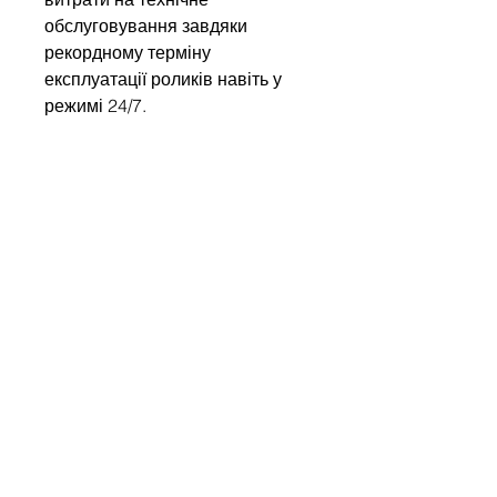
обслуговування завдяки
рекордному терміну
експлуатації роликів навіть у
режимі 24/7.
Write to us
Name
Company
Email