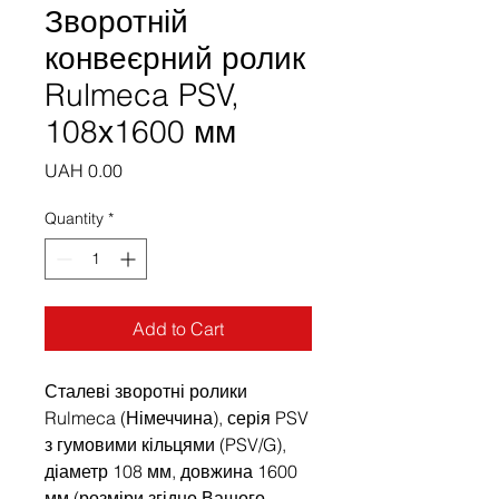
Зворотній
конвеєрний ролик
Rulmeca PSV,
108х1600 мм
Price
UAH 0.00
Quantity
*
Add to Cart
Сталеві зворотні ролики
Rulmeca (Німеччина), серія PSV
з гумовими кільцями (PSV/G),
діаметр 108 мм, довжина 1600
мм (розміри згідно Вашого