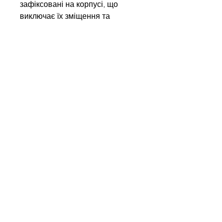
зафіксовані на корпусі, що
виключає їх зміщення та
забезпечує стабільну підтримку
стрічки.
Порада інженера:
Для
оптимального захисту стрічки
рекомендуємо встановлювати
ролики HDR з мінімальним
кроком у зоні завантаження. Це
забезпечить рівномірний
розподіл навантаження на
конвеєрну опору.
Write to us