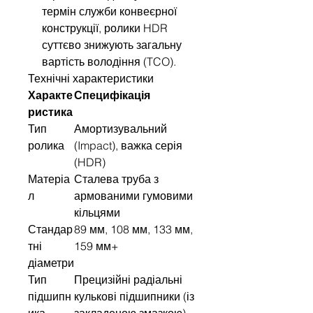
термін служби конвеєрної
конструкції, ролики HDR
суттєво знижують загальну
вартість володіння (TCO).
Технічні характеристики
Характе
Специфікація
ристика
Тип
Амортизувальний
ролика
(Impact), важка серія
(HDR)
Матеріа
Сталева труба з
л
армованими гумовими
кільцями
Стандар
89 мм, 108 мм, 133 мм,
тні
159 мм+
діаметри
Тип
Прецизійні радіальні
підшипн
кулькові підшипники (із
ика
закладеною змазкою)