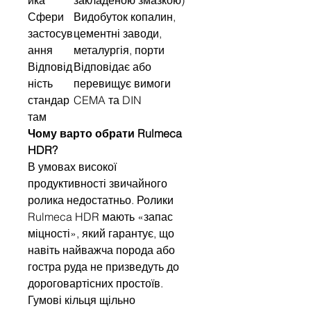
Сфери
Видобуток копалин,
застосув
цементні заводи,
ання
металургія, порти
Відповід
Відповідає або
ність
перевищує вимоги
стандар
CEMA та DIN
там
Чому варто обрати Rulmeca
HDR?
В умовах високої
продуктивності звичайного
ролика недостатньо. Ролики
Rulmeca HDR мають «запас
міцності», який гарантує, що
навіть найважча порода або
гостра руда не призведуть до
дороговартісних простоїв.
Гумові кільця щільно