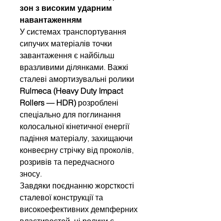
зон з високим ударним
навантаженням
У системах транспортування
сипучих матеріалів точки
завантаження є найбільш
вразливими ділянками. Важкі
сталеві амортизувальні ролики
Rulmeca (Heavy Duty Impact
Rollers — HDR)
розроблені
спеціально для поглинання
колосальної кінетичної енергії
падіння матеріалу, захищаючи
конвеєрну стрічку від проколів,
розривів та передчасного
зносу.
Завдяки поєднанню жорсткості
сталевої конструкції та
високоефективних демпферних
властивостей, ці ролики є