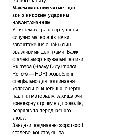
Вашого запиту.
Максимальний захист для
зон з високим ударним
навантаженням
У системах транспортування
сипучих матеріалів точки
завантаження є найбільш
вразливими ділянками. Важкі
сталеві амортизувальні ролики
Rulmeca (Heavy Duty Impact
Rollers — HDR)
розроблені
спеціально для поглинання
колосальної кінетичної енергії
падіння матеріалу, захищаючи
конвеєрну стрічку від проколів,
розривів та передчасного
зносу.
Завдяки поєднанню жорсткості
сталевої конструкції та