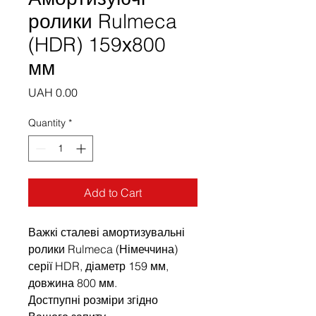
ролики Rulmeca
(HDR) 159х800
мм
Price
UAH 0.00
Quantity
*
Add to Cart
Важкі сталеві амортизувальні
ролики Rulmeca (Німеччина)
серії HDR, діаметр 159 мм,
довжина 800 мм.
Достпупні розміри згідно