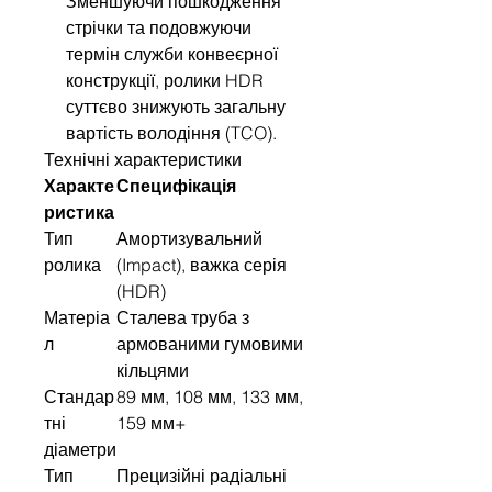
Зменшуючи пошкодження
стрічки та подовжуючи
термін служби конвеєрної
конструкції, ролики HDR
суттєво знижують загальну
вартість володіння (TCO).
Технічні характеристики
Характе
Специфікація
ристика
Тип
Амортизувальний
ролика
(Impact), важка серія
(HDR)
Матеріа
Сталева труба з
л
армованими гумовими
кільцями
Стандар
89 мм, 108 мм, 133 мм,
тні
159 мм+
діаметри
Тип
Прецизійні радіальні