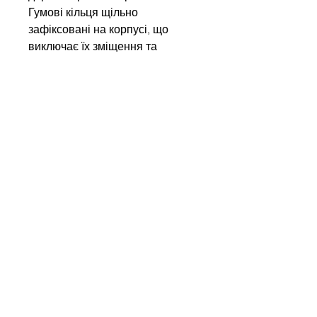
Гумові кільця щільно
зафіксовані на корпусі, що
виключає їх зміщення та
забезпечує стабільну підтримку
стрічки.
Порада інженера:
Для
оптимального захисту стрічки
рекомендуємо встановлювати
ролики HDR з мінімальним
кроком у зоні завантаження. Це
забезпечить рівномірний
розподіл навантаження на
конвеєрну опору.
Write to us