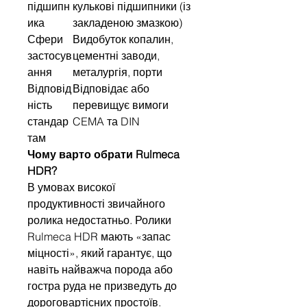
підшипн
кулькові підшипники (із
ика
закладеною змазкою)
Сфери
Видобуток копалин,
застосув
цементні заводи,
ання
металургія, порти
Відповід
Відповідає або
ність
перевищує вимоги
стандар
CEMA та DIN
там
Чому варто обрати Rulmeca
HDR?
В умовах високої
продуктивності звичайного
ролика недостатньо. Ролики
Rulmeca HDR мають «запас
міцності», який гарантує, що
навіть найважча порода або
гостра руда не призведуть до
дороговартісних простоїв.