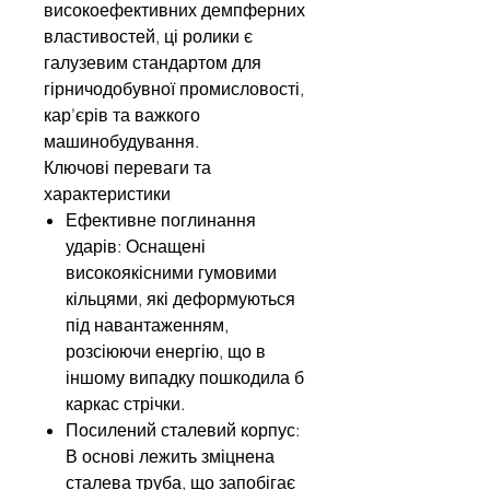
високоефективних демпферних
властивостей, ці ролики є
галузевим стандартом для
гірничодобувної промисловості,
кар’єрів та важкого
машинобудування.
Ключові переваги та
характеристики
Ефективне поглинання
ударів: Оснащені
високоякісними гумовими
кільцями, які деформуються
під навантаженням,
розсіюючи енергію, що в
іншому випадку пошкодила б
каркас стрічки.
Посилений сталевий корпус:
В основі лежить зміцнена
сталева труба, що запобігає