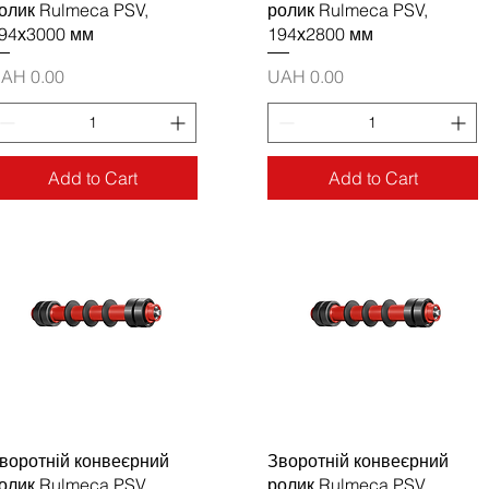
олик Rulmeca PSV,
ролик Rulmeca PSV,
94х3000 мм
194х2800 мм
rice
Price
AH 0.00
UAH 0.00
Add to Cart
Add to Cart
воротній конвеєрний
Зворотній конвеєрний
олик Rulmeca PSV,
ролик Rulmeca PSV,