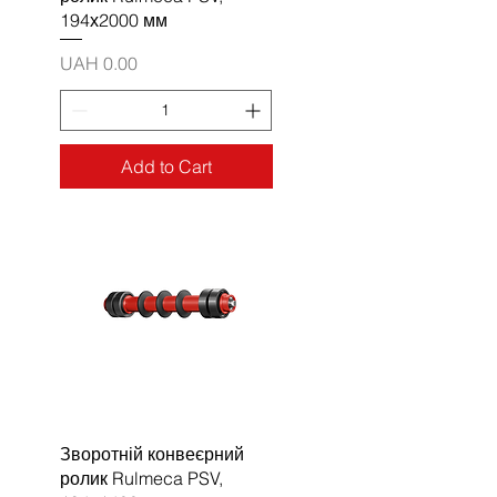
194х2000 мм
Price
UAH 0.00
Add to Cart
Зворотній конвеєрний
ролик Rulmeca PSV,