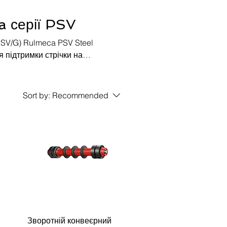
a серії PSV
PSV/G) Rulmeca PSV Steel
ля підтримки стрічки на
ля роботи у важких умовах,
Sort by:
Recommended
Зворотній конвеєрний