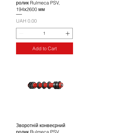
ролик Rulmeca PSV,
194х2600 мм
Price
UAH 0.00
Add to Cart
Зворотній конвеєрний
ролик Rulmeca PSV,