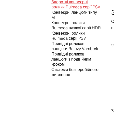
Зворотні конвеєрні
ролики Rulmeca серії PSV
Конвеєрні ланцюги типу
M
С
Конвеєрні ролики
r
Rulmeca важкої серії HDR
Конвеєрні ролики
з
Rulmeca серії PSV
д
Привідні роликові
5
ланцюги Retezy Vamberk
Привідні роликові
ланцюги з подвійним
кроком
Системи безперебійного
живлення
З