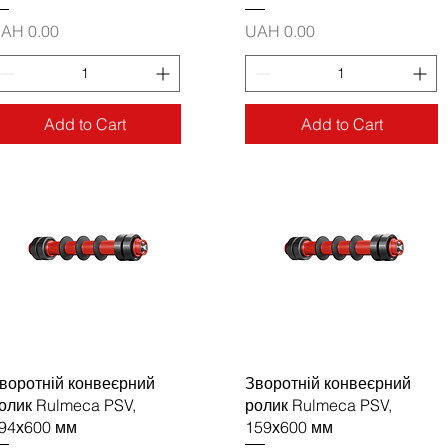
rice
Price
AH 0.00
UAH 0.00
Add to Cart
Add to Cart
воротній конвеєрний
Зворотній конвеєрний
олик Rulmeca PSV,
ролик Rulmeca PSV,
94х600 мм
159х600 мм