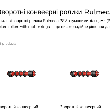
Зворотні конвеєрні ролики Rulmec
талеві зворотні ролики Rulmeca PSV з гумовими кільцями (
eturn rollers with rubber rings — це високонадійне рішення д
воротній гілці конвеєра. Ці ролики спеціально розроблені д
е основними проблемами є налипання матеріалу.
2 products
воротній конвеєрний
Зворотній конвеєрний