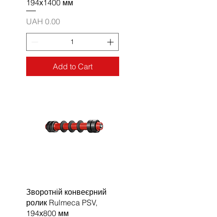
194х1400 мм
Price
UAH 0.00
Add to Cart
Зворотній конвеєрний
ролик Rulmeca PSV,
194х800 мм