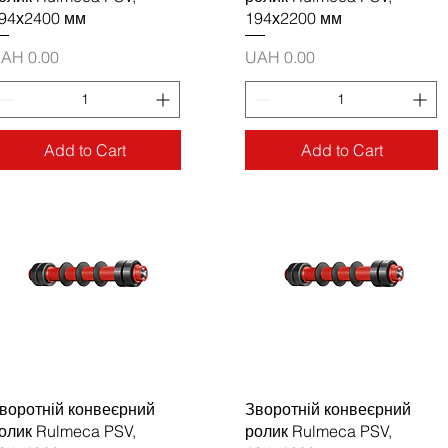
94х2400 мм
194х2200 мм
rice
Price
AH 0.00
UAH 0.00
Add to Cart
Add to Cart
воротній конвеєрний
Зворотній конвеєрний
олик Rulmeca PSV,
ролик Rulmeca PSV,