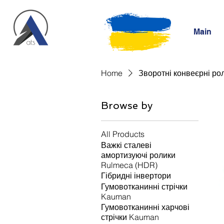
Main
Home
Зворотні конвеєрні ро
Browse by
All Products
Важкі сталеві
амортизуючі ролики
Rulmeca (HDR)
Гібридні інвертори
Гумовотканинні стрічки
Kauman
Гумовотканинні харчові
стрічки Kauman