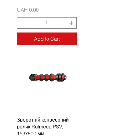
Price
UAH 0.00
Add to Cart
Зворотній конвеєрний
ролик Rulmeca PSV,
159х800 мм