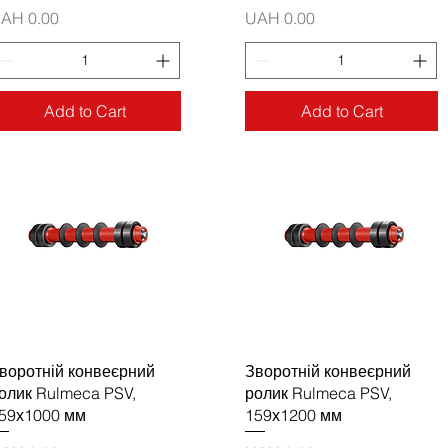
rice
Price
AH 0.00
UAH 0.00
Add to Cart
Add to Cart
воротній конвеєрний
Зворотній конвеєрний
олик Rulmeca PSV,
ролик Rulmeca PSV,
59х1000 мм
159х1200 мм