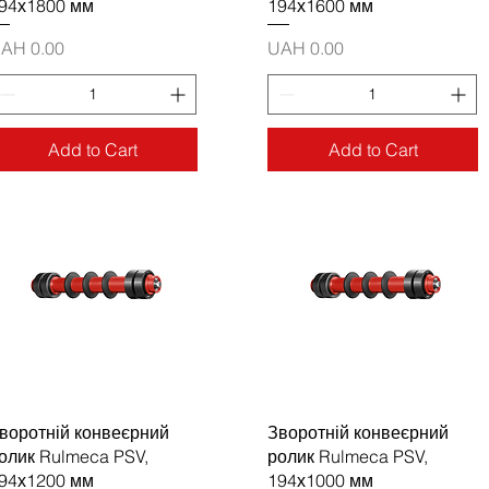
94х1800 мм
194х1600 мм
rice
Price
AH 0.00
UAH 0.00
Add to Cart
Add to Cart
воротній конвеєрний
Зворотній конвеєрний
олик Rulmeca PSV,
ролик Rulmeca PSV,
94х1200 мм
194х1000 мм