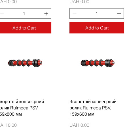
rice
Price
AH 0.00
UAH 0.00
Add to Cart
Add to Cart
воротній конвеєрний
Зворотній конвеєрний
олик Rulmeca PSV,
ролик Rulmeca PSV,
59х800 мм
159х600 мм
rice
Price
AH 0.00
UAH 0.00