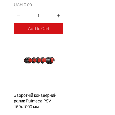
Price
UAH 0.00
Add to Cart
Зворотній конвеєрний
ролик Rulmeca PSV,
159х1000 мм