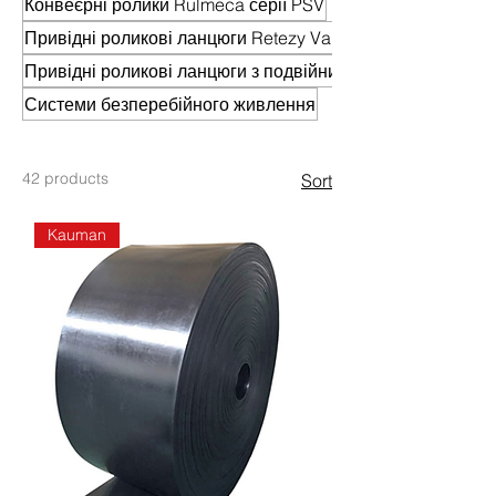
Конвеєрні ролики Rulmeca серії PSV
Привідні роликові ланцюги Retezy Vamberk
Привідні роликові ланцюги з подвійним кроком
Системи безперебійного живлення
42 products
Sort
Kauman