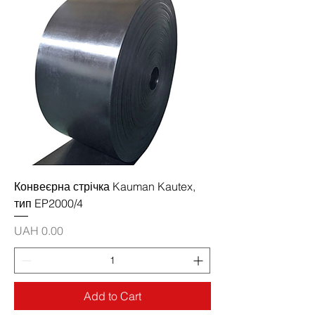
Конвеєрна стрічка Kauman Kautex,
тип EP2000/4
Price
UAH 0.00
Add to Cart