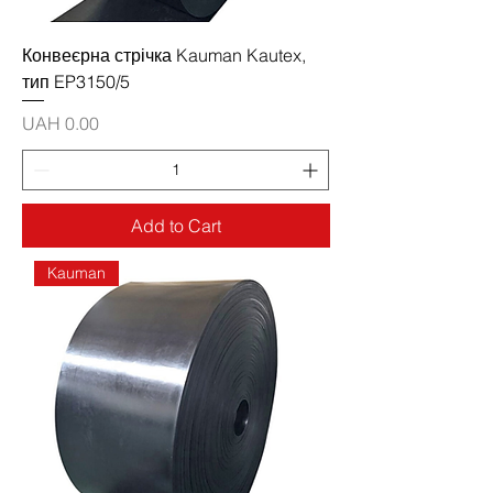
Конвеєрна стрічка Kauman Kautex,
тип EP3150/5
Price
UAH 0.00
Add to Cart
Kauman