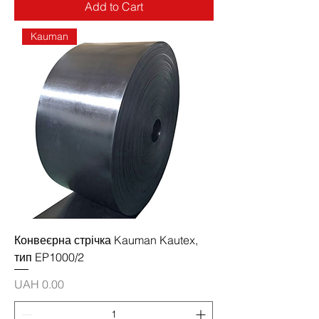
Add to Cart
Kauman
Конвеєрна стрічка Kauman Kautex,
тип EP1000/2
Price
UAH 0.00