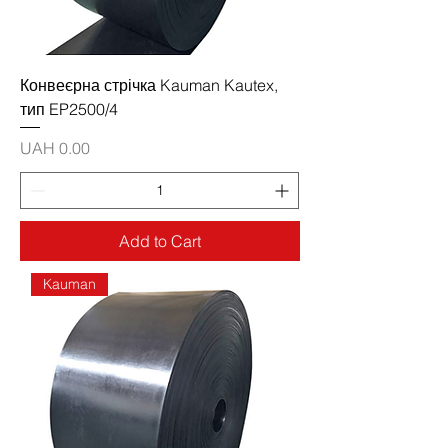
Конвеєрна стрічка Kauman Kautex,
тип EP2500/4
Price
UAH 0.00
Add to Cart
Kauman