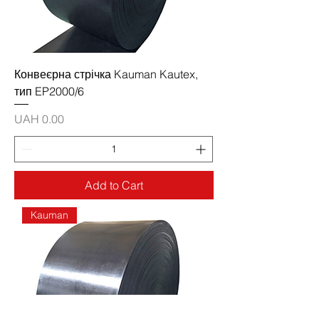
Конвеєрна стрічка Kauman Kautex,
тип EP2000/6
Price
UAH 0.00
Add to Cart
Kauman