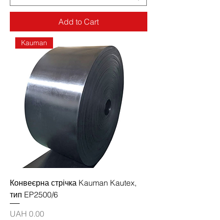
Add to Cart
Kauman
Конвеєрна стрічка Kauman Kautex,
тип EP2500/6
Price
UAH 0.00