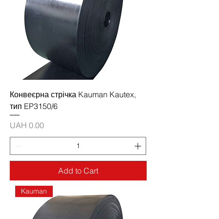
Конвеєрна стрічка Kauman Kautex,
тип EP3150/6
Price
UAH 0.00
Add to Cart
Kauman