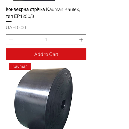
Конвеєрна стрічка Kauman Kautex,
тип EP1250/3
Price
UAH 0.00
Add to Cart
Kauman