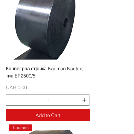
Конвеєрна стрічка Kauman Kautex,
тип EP2500/5
Price
UAH 0.00
Add to Cart
Kauman