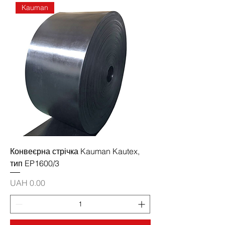
Kauman
Конвеєрна стрічка Kauman Kautex,
тип EP1600/3
Price
UAH 0.00