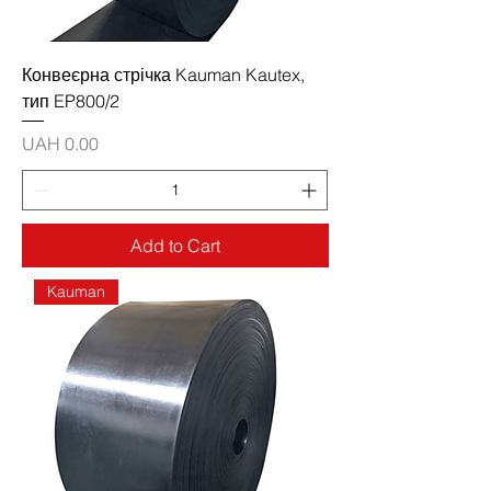
Конвеєрна стрічка Kauman Kautex,
тип EP800/2
Price
UAH 0.00
Add to Cart
Kauman