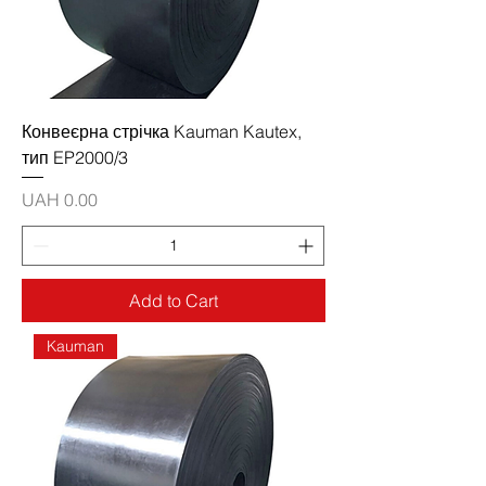
Конвеєрна стрічка Kauman Kautex,
тип EP2000/3
Price
UAH 0.00
Add to Cart
Kauman