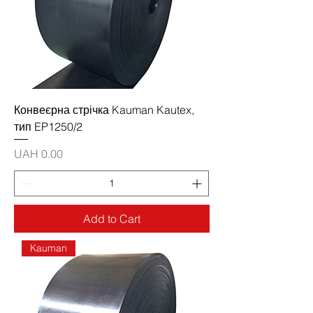
Конвеєрна стрічка Kauman Kautex,
тип EP1250/2
Price
UAH 0.00
Add to Cart
Kauman