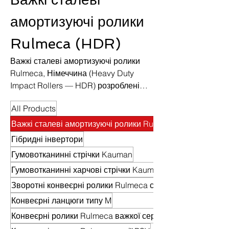
амортизуючі ролики
Rulmeca (HDR)
Важкі сталеві амортизуючі ролики
Rulmeca, Німеччина (Heavy Duty
Impact Rollers — HDR) розроблені
спеціально для поглинання
All Products
колосальної кінетичної енергії
падіння матеріалу, захищаючи
Важкі сталеві амортизуючі ролики Rulmeca (HDR)
конвеєрну стрічку від проколів,
Гібридні інвертори
розривів та передчасного зносу.
Гумовотканинні стрічки Kauman
Гумовотканинні харчові стрічки Kauman
Зворотні конвеєрні ролики Rulmeca серії PSV
Конвеєрні ланцюги типу M
Конвеєрні ролики Rulmeca важкої серії HDR